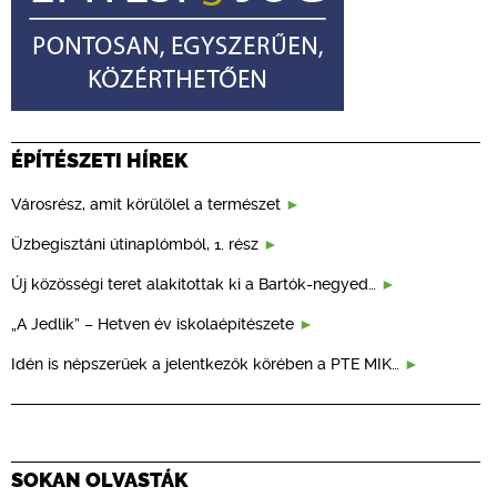
ÉPÍTÉSZETI HÍREK
Városrész, amit körülölel a természet
Üzbegisztáni útinaplómból, 1. rész
Új közösségi teret alakítottak ki a Bartók-negyed…
„A Jedlik” – Hetven év iskolaépítészete
Idén is népszerűek a jelentkezők körében a PTE MIK…
SOKAN OLVASTÁK