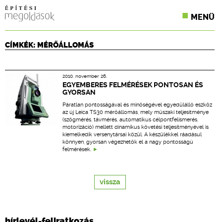
MENÜ
KONFERENCIÁK
CÍMKÉK: MÉRŐÁLLOMÁS
SZAKLAPOK
2010. november 26.
CPR TERMÉKKIÍRÁS
EGYEMBERES FELMÉRÉSEK PONTOSAN ÉS
GYORSAN
ÉPÍTÉSI JOG
Páratlan pontosságával és minőségével egyedülálló eszköz
az új Leica TS30 mérőállomás, mely műszaki teljesítménye
(szögmérés, távmérés, automatikus célpontfelismerés,
ONLINE KÉPZÉSEK
motorizáció) mellett dinamikus követési teljesítményével is
kiemelkedik versenytársai közül. A készülékkel ráadásul
könnyen, gyorsan végezhetők el a nagy pontosságú
TERVEZÉSI SEGÉDLETEK
felmérések.
vissza
hírlevél-feliratkozás