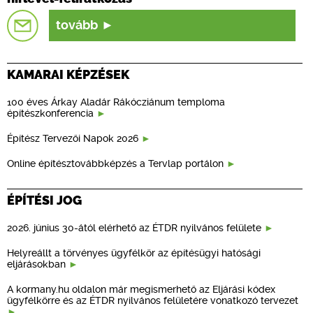
tovább
KAMARAI KÉPZÉSEK
100 éves Árkay Aladár Rákócziánum temploma
építészkonferencia
Építész Tervezői Napok 2026
Online építésztovábbképzés a Tervlap portálon
ÉPÍTÉSI JOG
2026. június 30-ától elérhető az ÉTDR nyilvános felülete
Helyreállt a törvényes ügyfélkör az építésügyi hatósági
eljárásokban
A kormany.hu oldalon már megismerhető az Eljárási kódex
ügyfélkörre és az ÉTDR nyilvános felületére vonatkozó tervezet