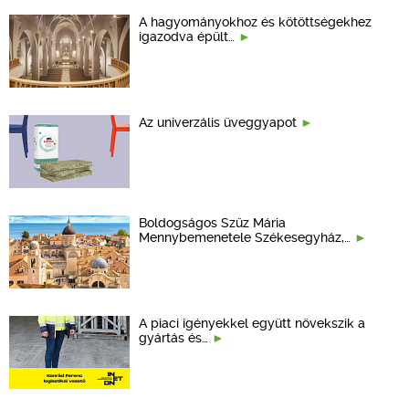
A hagyományokhoz és kötöttségekhez
igazodva épült…
Az univerzális üveggyapot
Boldogságos Szűz Mária
Mennybemenetele Székesegyház,…
A piaci igényekkel együtt növekszik a
gyártás és…