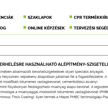
ENCIÁK
SZAKLAPOK
CPR TERMÉKKIÍR
JOG
ONLINE KÉPZÉSEK
TERVEZÉSI SEGÉ
TERHELÉSRE HASZNÁLHATÓ ALÉPÍTMÉNY-SZIGETEL
mében alkalmazott bevonatszigetelések olyan speciális anyagok,
s helyszínén, képlékeny állapotban juttatnak fel a fogadófelületre. A
et modifikált bitumenes vastagbevonat, cementkötésű ásványi
amint folyékonyan feldolgozható műanyag alapú bevonat. A legszél
echnológia a műanyaggal módosított bitumenes vastagbevonat (PMB
minous Thick Coating). Ilyen termék a Mapei PMBC technológiájú Pla