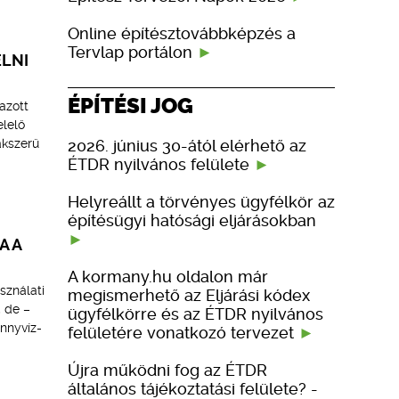
Online építésztovábbképzés a
Tervlap portálon
ELNI
ÉPÍTÉSI JOG
azott
lelő
2026. június 30-ától elérhető az
akszerű
ÉTDR nyilvános felülete
Helyreállt a törvényes ügyfélkör az
építésügyi hatósági eljárásokban
A A
A kormany.hu oldalon már
sználati
megismerhető az Eljárási kódex
, de –
ügyfélkörre és az ÉTDR nyilvános
ennyvíz-
felületére vonatkozó tervezet
Újra működni fog az ÉTDR
általános tájékoztatási felülete? -