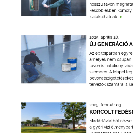
hosszú távon meghatár
későbbiekben komoly k
kialakulhatnak.
2025. április 28.
ÚJ GENERÁCIÓ A
Az építőiparban egyre 
amelyek nem csupán ki
távon is hatékony véde
szemben. A Mapei legúj
bevonatszigeteléseket.
tervezők számára is k
2025. február 03.
KORCOLT FEDÉS
Madártávlatból nézve 
a győri vízi élménypa