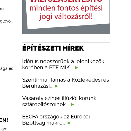
022
glévő,
ÉPÍTÉSZETI HÍREK
Idén is népszerűek a jelentkezők
körében a PTE MIK…
sága és
Szentirmai Tamás a Közlekedési és
t
Beruházási…
Vasarely színes illúziói korunk
sztárépítészeinek…
EECFA országok az Európai
EN!
Bizottság makro…
, ami