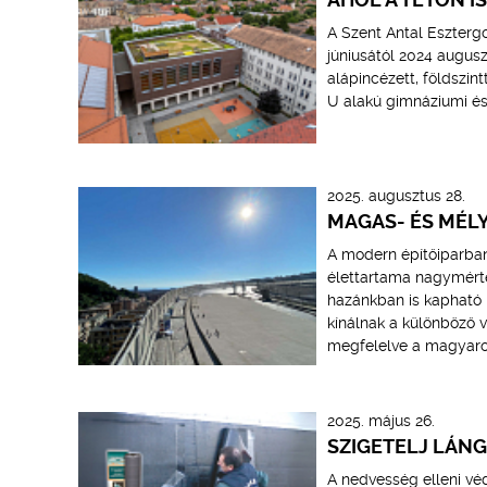
A Szent Antal Eszterg
júniusától 2024 augusz
alápincézett, földszin
U alakú gimnáziumi és
2025. augusztus 28.
MAGAS- ÉS MÉL
A modern építőiparban
élettartama nagymérté
hazánkban is kapható
kínálnak a különböző v
megfelelve a magyarors
2025. május 26.
SZIGETELJ LÁN
A nedvesség elleni vé