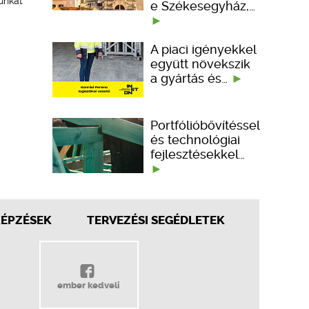
unkát
e Székesegyház,…
A piaci igényekkel
együtt növekszik
a gyártás és…
Portfólióbővítéssel
és technológiai
fejlesztésekkel…
KÉPZÉSEK
TERVEZÉSI SEGÉDLETEK
ember kedveli