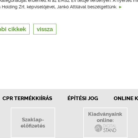
kategóriadíjat érdemelt ki az ÉMSZ Év tetője versenyen. A nyertes m
 Holding Zrt. képviselőjével, Jankó Attilával beszélgettünk.
bi cikkek
vissza
CPR TERMÉKKIÍRÁS
ÉPÍTÉSI JOG
ONLINE 
Kiadványaink
Szaklap-
online:
előfizetés