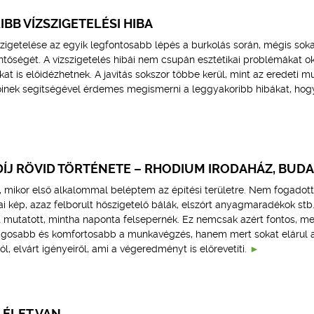
IBB VÍZSZIGETELÉSI HIBA
szigetelése az egyik legfontosabb lépés a burkolás során, mégis sok
ntőségét. A vízszigetelés hibái nem csupán esztétikai problémákat o
at is előidézhetnek. A javítás sokszor többe kerül, mint az eredeti m
őinek segítségével érdemes megismerni a leggyakoribb hibákat, hog
ÍJ RÖVID TÖRTÉNETE – RHODIUM IRODAHÁZ, BUD
 mikor első alkalommal beléptem az építési területre. Nem fogadott
ai kép, azaz felborult hőszigetelő bálák, elszórt anyagmaradékok stb
 mutatott, mintha naponta felsepernék. Ez nemcsak azért fontos, mer
ágosabb és komfortosabb a munkavégzés, hanem mert sokat elárul 
, elvárt igényeiről, ami a végeredményt is előrevetíti.
 ÉLET VAN