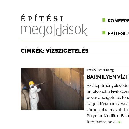
KONFER
ÉPÍTÉSI 
CÍMKÉK: VÍZSZIGETELÉS
2026. április 29.
BÁRMILYEN VÍZ
Az alépítmények védel
amelyeket a kivitelezé
bevonatszigetelés leh
szigetelőhabarcs, val
körben alkalmazott t
Polymer Modified Bitu
termékcsaládja.