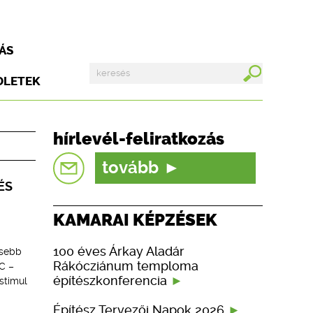
ÁS
DLETEK
hírlevél-feliratkozás
tovább
ÉS
KAMARAI KÉPZÉSEK
100 éves Árkay Aladár
esebb
Rákócziánum temploma
C –
építészkonferencia
stimul
Építész Tervezői Napok 2026