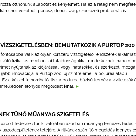
ozza otthonunk állapotát és kényelmét. Ha ez a réteg nem megfelel
árokhoz vezethet: penész, dohos szag, szerkezeti problémák is
 VÍZSZIGETELÉSBEN: BEMUTATKOZIK A PURTOP 200
fontosabbá válik az olyan korszerű vízszigetelő rendszerek alkalmaz
váló fizikai és mechanikai tulajdonságokkal rendelkeznek, hanem h
lmet nyújtanak az időjárással, vegyi hatásokkal és szerkezeti mozgá
abb innovációja, a Purtop 200, új szintre emeli a poliurea alapú
 Ez a kézzel felhordható, tiszta poliurea bázisú termék a kivitelezők 
iemelkedően előnyös megoldást kínál.
NEK TŰNŐ MŰANYAG SZIGETELÉS
korcolt fedésnek tűnik, valójában azonban műanyag lemezes fedés k
rk uszodaépületének tetejére. A ritkának számító megoldás igényes é