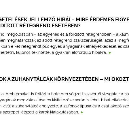
ETELÉSEK JELLEMZŐ HIBÁI – MIRE ÉRDEMES FIGY
RDÍTOTT RÉTEGREND ESETÉBEN?
endi megoldásban – az egyenes és a fordított rétegrendben – alkalm
en meghatározzák az adott rétegrend szakszerűségét, azaz a megfe
kban e két rétegrendtípus egyes anyagainak elhelyezkedését és sz
ertetni, különös tekintettel a gyakran előforduló hibákra.
K A ZUHANYTÁLCÁK KÖRNYEZETÉBEN – MI OKOZT
ai problémákat is feltárt a hotelben végzett szakértői vizsgálat: a ha
anyagának megválasztása és kivitelezése során is lehet hibát elkövetni
en kívül a zuhanytálcák helyzete, a szifonok típusa és a csatlakozó sz
s szerepet játszott a károk kialakulásában.