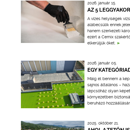
2026. január 15.
AZ 5 LEGGYAKOR
A vizes helyiségek víz
alábecsülik ennek jele
hanem szerkezeti károk
ezért a Cemix szakért
elkerüljük őket.
2026. január 05.
EGY KATEGÓRIAD
Máig él bennem a kép,
sajnos általános – haz
lépcsőház olyan képet
környezetben biztons
beruházó hozzáállásáról
2025. október 21.
AHOL A TETŐN IS