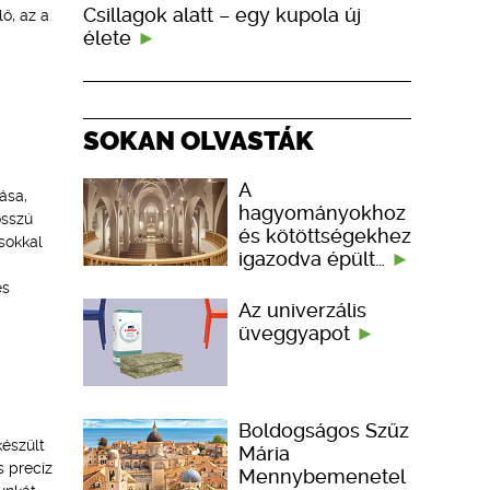
Csillagok alatt – egy kupola új
ő, az a
élete
SOKAN OLVASTÁK
A
ása,
hagyományokhoz
osszú
és kötöttségekhez
sokkal
igazodva épült…
és
Az univerzális
üveggyapot
Boldogságos Szűz
észült
Mária
s precíz
Mennybemenetel