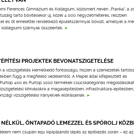
omi Ferences Gimnázium és Kollégium, közismert nevén „Franka”, a 2
tusáig tartó bővítésekor új, közel 4 000 négyzetméteres, részben
ttel és öt emelettel rendelkező épületszárnnyal bővült, amellyel a me
 kollégiumi szárnyak összeértek.
YÉPÍTÉSI PROJEKTEK BEVONATSZIGETELÉSE
 a vízszigetelés kiemelkedő fontosságú, hiszen a szerkezetek tartós
kben függ a megfelelő védelemtől. A Mapei által kifejlesztett és
 Purtop 400 és Purtop 1000 termékek csúcskategóriás megoldásoka
ízszigetelési kihívásokra a magasépítésben, infrastruktúra-építésben,
zági vízszigetelési irányelvek előírásainak.
G NÉLKÜL, ÖNTAPADÓ LEMEZZEL ÉS SPÓROLJ KÖZB
delem nem csupán egy kipipálandó lépés az építkezés során – ez az