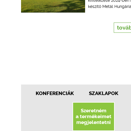
kivitelezése 2024-ben 
készítő Metál Hungária
továb
KONFERENCIÁK
SZAKLAPOK
Szeretném
a termékeimet
megjelentetni