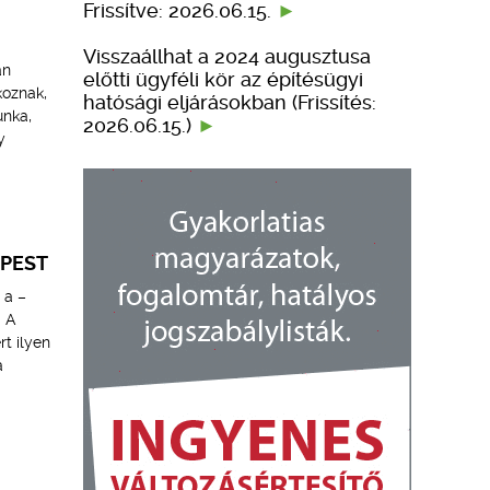
Frissítve: 2026.06.15.
Visszaállhat a 2024 augusztusa
an
előtti ügyféli kör az építésügyi
koznak,
hatósági eljárásokban (Frissítés:
unka,
2026.06.15.)
y
APEST
 a –
. A
t ilyen
a