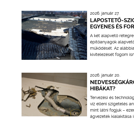
2026. január 27.
LAPOSTETŐ-SZIG
EGYENES ÉS FO
A két alapvető rétegr
építőanyagok alapvető
működését. Az alábbia
kivitelezését fogom ism
2026. január 20.
NEDVESSÉGKÁRO
HIBÁKAT?
Tervezési és technológi
víz elleni szigetelés 
mint látni fogjuk – ez
ágvezeték kialakítása i