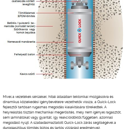
Mivel a vezetékek sérülései, hibái általában tektonikai mozgásokra és
dinamikus közlekedési igénybevételre vezethetők vissza, a Quick-Lock
fejlesztői tartósan rugalmas megoldás kialakítására törekedtek. A
helyreállítás tisztán mechanikai megerősítés, mely nem igényel ragasztót,
sem laminátokat vagy gyantát, így reakcióidőktől független, azonnali
megoldást nyújt. A szabadalmaztatott Quick-Lock zárás segítségével a
duroplasztikus tömítés biztos és tartós vízzárást eredményez.