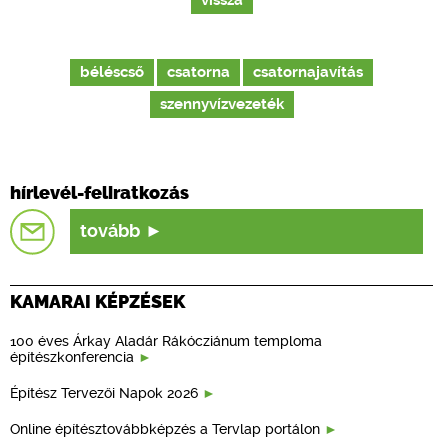
vissza
béléscső
csatorna
csatornajavítás
szennyvízvezeték
hírlevél-feliratkozás
tovább
KAMARAI KÉPZÉSEK
100 éves Árkay Aladár Rákócziánum temploma
építészkonferencia
Építész Tervezői Napok 2026
Online építésztovábbképzés a Tervlap portálon