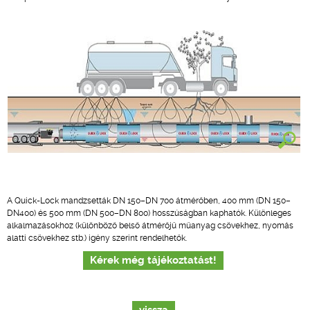
A Quick-Lock mandzsetták DN 150–DN 700 átmérőben, 400 mm (DN 150–
DN400) és 500 mm (DN 500–DN 800) hosszúságban kaphatók. Különleges
alkalmazásokhoz (különböző belső átmérőjű műanyag csövekhez, nyomás
alatti csövekhez stb.) igény szerint rendelhetők.
Kérek még tájékoztatást!