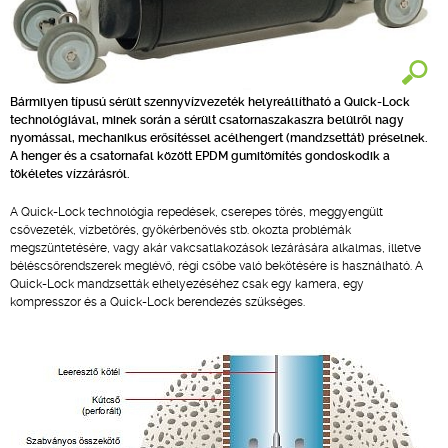
Bármilyen típusú sérült szennyvízvezeték helyreállítható a Quick-Lock
technológiával, minek során a sérült csatornaszakaszra belülről nagy
nyomással, mechanikus erősítéssel acélhengert (mandzsettát) préselnek.
A henger és a csatornafal között EPDM gumitömítés gondoskodik a
tökéletes vízzárásról.
A Quick-Lock technológia repedések, cserepes törés, meggyengült
csővezeték, vízbetörés, gyökérbenövés stb. okozta problémák
megszüntetésére, vagy akár vakcsatlakozások lezárására alkalmas, illetve
béléscsőrendszerek meglévő, régi csőbe való bekötésére is használható. A
Quick-Lock mandzsetták elhelyezéséhez csak egy kamera, egy
kompresszor és a Quick-Lock berendezés szükséges.