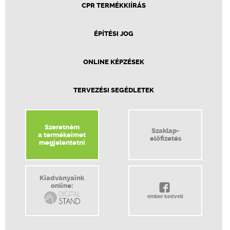
CPR TERMÉKKIÍRÁS
ÉPÍTÉSI JOG
ONLINE KÉPZÉSEK
TERVEZÉSI SEGÉDLETEK
Szeretném
Szaklap-
a termékeimet
előfizetés
megjelentetni
Kiadványaink
online:
ember kedveli