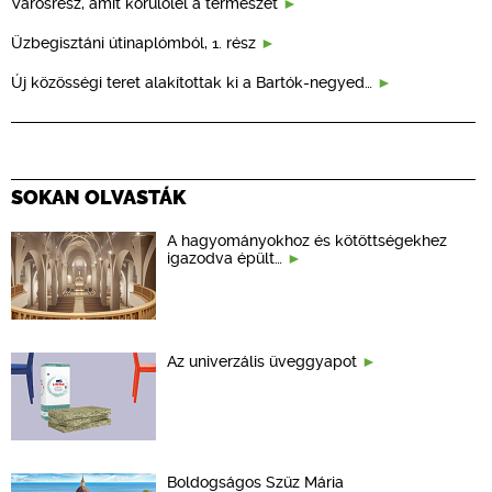
Városrész, amit körülölel a természet
Üzbegisztáni útinaplómból, 1. rész
Új közösségi teret alakítottak ki a Bartók-negyed…
SOKAN OLVASTÁK
A hagyományokhoz és kötöttségekhez
igazodva épült…
Az univerzális üveggyapot
Boldogságos Szűz Mária