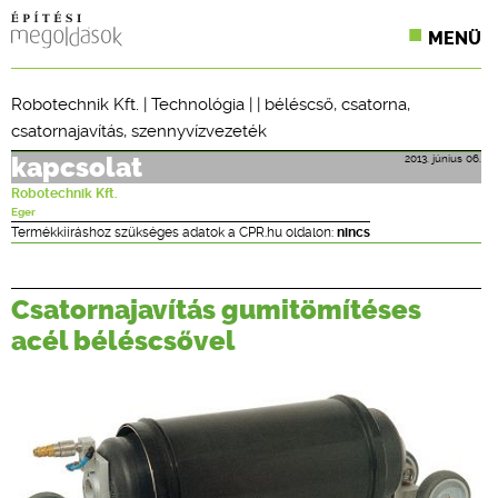
MENÜ
KONFERENCIÁK
Robotechnik Kft.
|
Technológia
| |
béléscső
,
csatorna
,
csatornajavítás
,
szennyvízvezeték
SZAKLAPOK
2013. június 06.
kapcsolat
CPR TERMÉKKIÍRÁS
Robotechnik Kft.
Eger
ÉPÍTÉSI JOG
Termékkiíráshoz szükséges adatok a CPR.hu oldalon:
nincs
ONLINE KÉPZÉSEK
Csatornajavítás gumitömítéses
TERVEZÉSI SEGÉDLETEK
acél béléscsővel