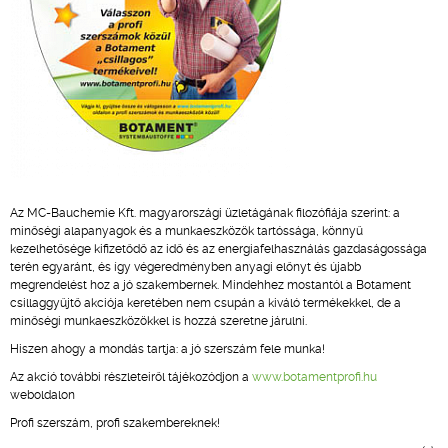
Az MC-Bauchemie Kft. magyarországi üzletágának filozófiája szerint: a
minőségi alapanyagok és a munkaeszközök tartóssága, könnyű
kezelhetősége kifizetődő az idő és az energiafelhasználás gazdaságossága
terén egyaránt, és így végeredményben anyagi előnyt és újabb
megrendelést hoz a jó szakembernek. Mindehhez mostantól a Botament
csillaggyűjtő akciója keretében nem csupán a kiváló termékekkel, de a
minőségi munkaeszközökkel is hozzá szeretne járulni.
Hiszen ahogy a mondás tartja: a jó szerszám fele munka!
Az akció további részleteiről tájékozódjon a
www.botamentprofi.hu
weboldalon
Profi szerszám, profi szakembereknek!