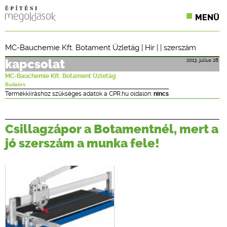
MENÜ
KONFERENCIÁK
MC-Bauchemie Kft. Botament Üzletág
|
Hír
| |
szerszám
SZAKLAPOK
2013. július 28.
kapcsolat
MC-Bauchemie Kft. Botament Üzletág
CPR TERMÉKKIÍRÁS
Budaörs
Termékkiíráshoz szükséges adatok a CPR.hu oldalon:
nincs
ÉPÍTÉSI JOG
Csillagzápor a Botamentnél, mert a
ONLINE KÉPZÉSEK
jó szerszám a munka fele!
TERVEZÉSI SEGÉDLETEK