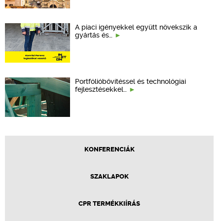
A piaci igényekkel együtt növekszik a
gyártás és…
Portfólióbővítéssel és technológiai
fejlesztésekkel…
KONFERENCIÁK
SZAKLAPOK
CPR TERMÉKKIÍRÁS