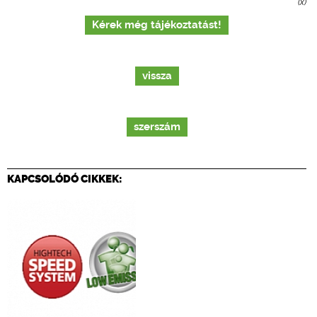
(x)
Kérek még tájékoztatást!
vissza
szerszám
KAPCSOLÓDÓ CIKKEK: