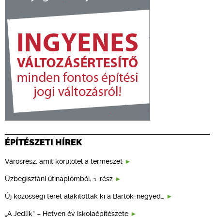
ÉPÍTÉSZETI HÍREK
Városrész, amit körülölel a természet
Üzbegisztáni útinaplómból, 1. rész
Új közösségi teret alakítottak ki a Bartók-negyed…
„A Jedlik” – Hetven év iskolaépítészete