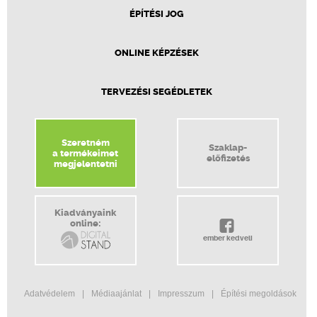
ÉPÍTÉSI JOG
ONLINE KÉPZÉSEK
TERVEZÉSI SEGÉDLETEK
Szeretném
Szaklap-
a termékeimet
előfizetés
megjelentetni
Kiadványaink
online:
ember kedveli
Adatvédelem
Médiaajánlat
Impresszum
Építési megoldások