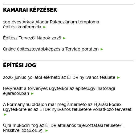
KAMARAI KÉPZÉSEK
100 éves Árkay Aladár Rákócziánum temploma
építészkonferencia
Építész Tervezői Napok 2026
Online építésztovábbképzés a Tervlap portálon
ÉPÍTÉSI JOG
2026. június 30-ától elérhető az ÉTDR nyilvános felülete
Helyreállt a törvényes ügyfélkör az építésügyi hatósági
eljárásokban
A kormany.hu oldalon már megismerhető az Eljárási kódex
ügyfélkörre és az ÉTDR nyilvános felületére vonatkozó tervezet
Újra működni fog az ÉTDR általános tájékoztatási felülete? -
Frissítve: 2026.06.15.