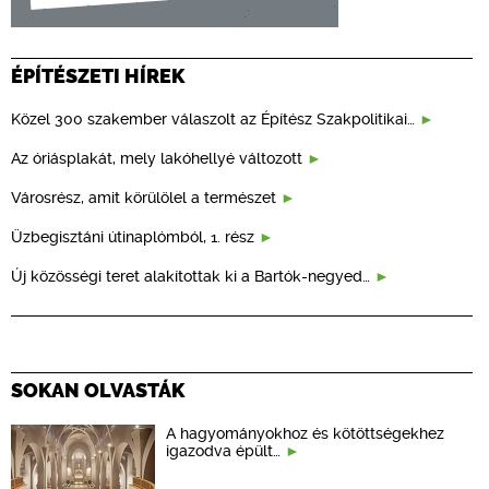
ÉPÍTÉSZETI HÍREK
Közel 300 szakember válaszolt az Építész Szakpolitikai…
Az óriásplakát, mely lakóhellyé változott
Városrész, amit körülölel a természet
Üzbegisztáni útinaplómból, 1. rész
Új közösségi teret alakítottak ki a Bartók-negyed…
SOKAN OLVASTÁK
A hagyományokhoz és kötöttségekhez
igazodva épült…