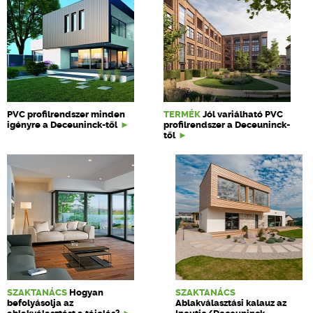
PVC profilrendszer minden
TERMÉK
Jól variálható PVC
igényre a Deceuninck-től
profilrendszer a Deceuninck-
től
SZAKTANÁCS
Hogyan
SZAKTANÁCS
befolyásolja az
Ablakválasztási kalauz az