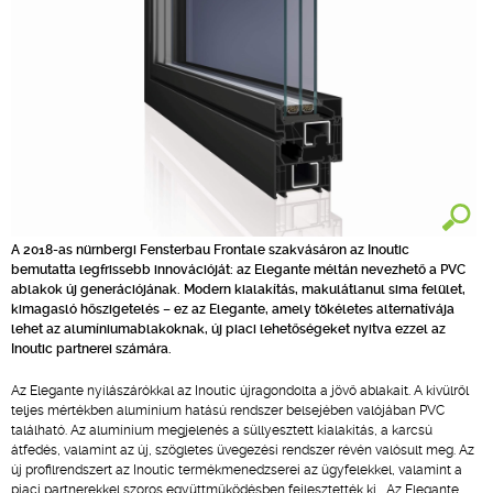
A 2018-as nürnbergi Fensterbau Frontale szakvásáron az Inoutic
bemutatta legfrissebb innovációját: az Elegante méltán nevezhető a PVC
ablakok új generációjának. Modern kialakítás, makulátlanul sima felület,
kimagasló hőszigetelés – ez az Elegante, amely tökéletes alternatívája
lehet az alumíniumablakoknak, új piaci lehetőségeket nyitva ezzel az
Inoutic partnerei számára.
Az Elegante nyílászárókkal az Inoutic újragondolta a jövő ablakait. A kívülről
teljes mértékben alumínium hatású rendszer belsejében valójában PVC
található. Az alumínium megjelenés a süllyesztett kialakítás, a karcsú
átfedés, valamint az új, szögletes üvegezési rendszer révén valósult meg. Az
új profilrendszert az Inoutic termékmenedzserei az ügyfelekkel, valamint a
piaci partnerekkel szoros együttműködésben fejlesztették ki. „Az Elegante