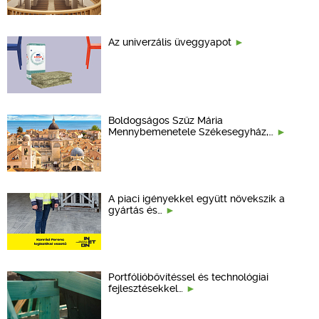
Az univerzális üveggyapot
Boldogságos Szűz Mária
Mennybemenetele Székesegyház,…
A piaci igényekkel együtt növekszik a
gyártás és…
Portfólióbővítéssel és technológiai
fejlesztésekkel…