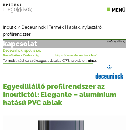
MENÜ
KONFERENCIÁK
Inoutic / Deceuninck
|
Termék
| |
ablak
,
nyílászáró
,
profilrendszer
SZAKLAPOK
2018. április 17.
kapcsolat
CPR TERMÉKKIÍRÁS
Deceuninck, spol. s r.o.
Brno-Slatina ▪ Csehország
https://www.deceuninck.hu/
ÉPÍTÉSI JOG
Termékkiíráshoz szükséges adatok a CPR.hu oldalon:
nincs
ONLINE KÉPZÉSEK
Egyedülálló profilrendszer az
TERVEZÉSI SEGÉDLETEK
Inoutictól: Elegante – alumínium
hatású PVC ablak