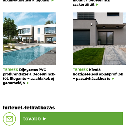
ablakválasztást a tájolás?
Inoutic/Deceuninck
szakértőitől
TERMÉK
Díjnyertes PVC
TERMÉK
Kiváló
profilrendszer a Deceuninck-
hőszigetelésű ablakprofilok
től: Elegante – az ablakok új
– passzívházakhoz is
generációja
hírlevél-feliratkozás
tovább