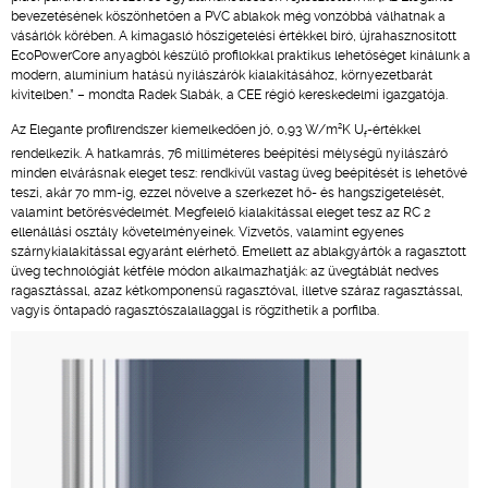
bevezetésének köszönhetően a PVC ablakok még vonzóbbá válhatnak a
vásárlók körében. A kimagasló hőszigetelési értékkel bíró, újrahasznosított
EcoPowerCore anyagból készülő profilokkal praktikus lehetőséget kínálunk a
modern, alumínium hatású nyílászárók kialakításához, környezetbarát
kivitelben.” – mondta Radek Slabák, a CEE régió kereskedelmi igazgatója.
2
Az Elegante profilrendszer kiemelkedően jó, 0,93 W/m
K U
-értékkel
f
rendelkezik. A hatkamrás, 76 milliméteres beépítési mélységű nyílászáró
minden elvárásnak eleget tesz: rendkívül vastag üveg beépítését is lehetővé
teszi, akár 70 mm-ig, ezzel növelve a szerkezet hő- és hangszigetelését,
valamint betörésvédelmét. Megfelelő kialakítással eleget tesz az RC 2
ellenállási osztály követelményeinek. Vízvetős, valamint egyenes
szárnykialakítással egyaránt elérhető. Emellett az ablakgyártók a ragasztott
üveg technológiát kétféle módon alkalmazhatják: az üvegtáblát nedves
ragasztással, azaz kétkomponensű ragasztóval, illetve száraz ragasztással,
vagyis öntapadó ragasztószalallaggal is rögzíthetik a porfilba.