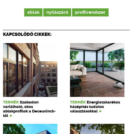
ablak
nyílászáró
profilrendszer
KAPCSOLÓDÓ CIKKEK:
TERMÉK
Szabadon
TERMÉK
Energiatakarékos
variálható, okos
házépítés tudatos
ablakprofilok a Deceuninck-
választásokkal
től