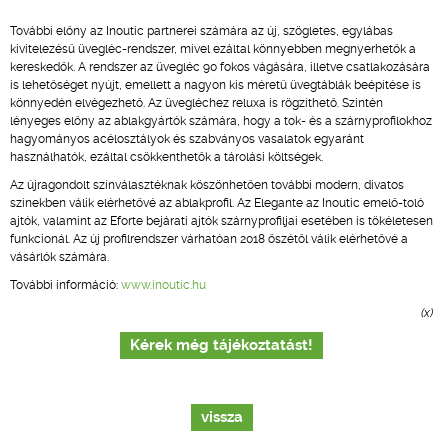
További előny az Inoutic partnerei számára az új, szögletes, egylábas
kivitelezésű üvegléc-rendszer, mivel ezáltal könnyebben megnyerhetők a
kereskedők. A rendszer az üvegléc 90 fokos vágására, illetve csatlakozására
is lehetőséget nyújt, emellett a nagyon kis méretű üvegtáblák beépítése is
könnyedén elvégezhető. Az üvegléchez reluxa is rögzíthető. Szintén
lényeges előny az ablakgyártók számára, hogy a tok- és a szárnyprofilokhoz
hagyományos acélosztályok és szabványos vasalatok egyaránt
használhatók, ezáltal csökkenthetők a tárolási költségek.
Az újragondolt színválasztéknak köszönhetően további modern, divatos
színekben válik elérhetővé az ablakprofil. Az Elegante az Inoutic emelő-toló
ajtók, valamint az Eforte bejárati ajtók szárnyprofiljai esetében is tökéletesen
funkcionál. Az új profilrendszer várhatóan 2018 őszétől válik elérhetővé a
vásárlók számára.
További információ:
www.inoutic.hu
(x)
Kérek még tájékoztatást!
vissza