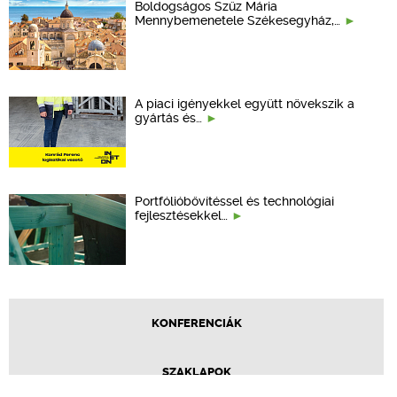
Boldogságos Szűz Mária
Mennybemenetele Székesegyház,…
A piaci igényekkel együtt növekszik a
gyártás és…
Portfólióbővítéssel és technológiai
fejlesztésekkel…
KONFERENCIÁK
SZAKLAPOK