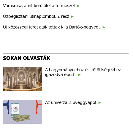
Városrész, amit körülölel a természet
Üzbegisztáni útinaplómból, 1. rész
Új közösségi teret alakítottak ki a Bartók-negyed…
SOKAN OLVASTÁK
A hagyományokhoz és kötöttségekhez
igazodva épült…
Az univerzális üveggyapot