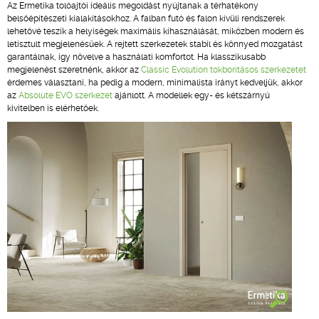
Az Ermetika tolóajtói ideális megoldást nyújtanak a térhatékony
belsőépítészeti kialakításokhoz. A falban futó és falon kívüli rendszerek
lehetővé teszik a helyiségek maximális kihasználását, miközben modern és
letisztult megjelenésűek. A rejtett szerkezetek stabil és könnyed mozgatást
garantálnak, így növelve a használati komfortot. Ha klasszikusabb
megjelenést szeretnénk, akkor az
Classic Evolution tokborításos szerkezetet
érdemes választani, ha pedig a modern, minimalista irányt kedveljük, akkor
az
Absolute EVO szerkezet
ajánlott. A modellek egy- és kétszárnyú
kivitelben is elérhetőek.