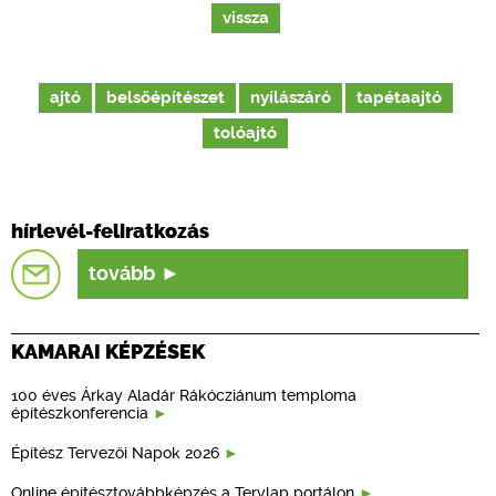
vissza
ajtó
belsőépítészet
nyílászáró
tapétaajtó
tolóajtó
hírlevél-feliratkozás
tovább
KAMARAI KÉPZÉSEK
100 éves Árkay Aladár Rákócziánum temploma
építészkonferencia
Építész Tervezői Napok 2026
Online építésztovábbképzés a Tervlap portálon