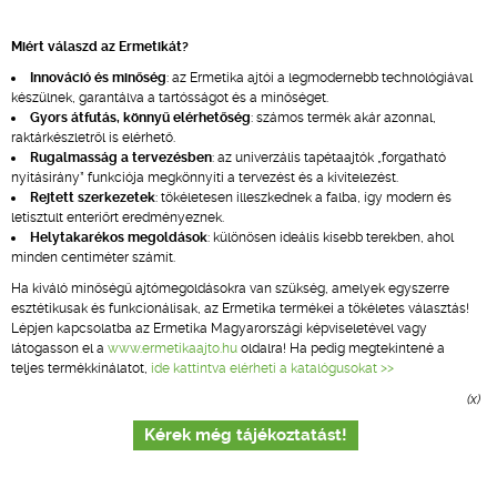
Miért válaszd az Ermetikát?
Innováció és minőség
: az Ermetika ajtói a legmodernebb technológiával
készülnek, garantálva a tartósságot és a minőséget.
Gyors átfutás, könnyű elérhetőség
: számos termék akár azonnal,
raktárkészletről is elérhető.
Rugalmasság a tervezésben
: az univerzális tapétaajtók „forgatható
nyitásirány” funkciója megkönnyíti a tervezést és a kivitelezést.
Rejtett szerkezetek
: tökéletesen illeszkednek a falba, így modern és
letisztult enteriőrt eredményeznek.
Helytakarékos megoldások
: különösen ideális kisebb terekben, ahol
minden centiméter számít.
Ha kiváló minőségű ajtómegoldásokra van szükség, amelyek egyszerre
esztétikusak és funkcionálisak, az Ermetika termékei a tökéletes választás!
Lépjen kapcsolatba az Ermetika Magyarországi képviseletével vagy
látogasson el a
www.ermetikaajto.hu
oldalra! Ha pedig megtekintené a
teljes termékkínálatot,
ide kattintva elérheti a katalógusokat >>
(x)
Kérek még tájékoztatást!