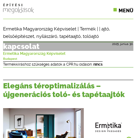
MENÜ
KONFERENCIÁK
Ermetika Magyarország Képviselet
|
Termék
| |
ajtó
,
belsőépítészet
,
nyílászáró
,
tapétaajtó
,
tolóajtó
SZAKLAPOK
2025. június 30.
kapcsolat
CPR TERMÉKKIÍRÁS
Ermetika Magyarország Képviselet
Budapest
ÉPÍTÉSI JOG
Termékkiíráshoz szükséges adatok a CPR.hu oldalon:
nincs
ONLINE KÉPZÉSEK
Elegáns téroptimalizálás –
TERVEZÉSI SEGÉDLETEK
újgenerációs toló- és tapétaajtók