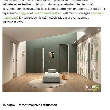
és a kivitelezést, miközben az ajtók teljesen síkban maradnak a fal
felületével, és festhető, dekorozható vagy tapétázható felületüknek
köszönhetően észrevétlenül illeszkednek bármilyen enteriőrbe. Az xREVERx
tapétaajtók
magyar
és
olasz méretezésben
, valamint különleges
2400 mm
magasságú
kivitelezésben is elérhetőek, ráadásul akár azonnal,
raktárkészletről.
Tolóajtók – téroptimalizálás stílusosan