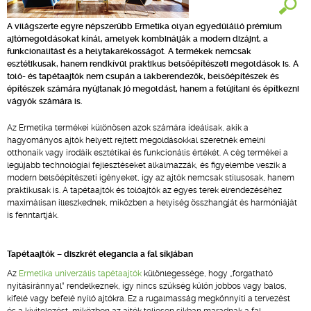
A világszerte egyre népszerűbb Ermetika olyan egyedülálló prémium
ajtómegoldásokat kínál, amelyek kombinálják a modern dizájnt, a
funkcionalitást és a helytakarékosságot. A termékek nemcsak
esztétikusak, hanem rendkívül praktikus belsőépítészeti megoldások is. A
toló- és tapétaajtók nem csupán a lakberendezők, belsőépítészek és
építészek számára nyújtanak jó megoldást, hanem a felújítani és építkezni
vágyók számára is.
Az Ermetika termékei különösen azok számára ideálisak, akik a
hagyományos ajtók helyett rejtett megoldásokkal szeretnék emelni
otthonaik vagy irodáik esztétikai és funkcionális értékét. A cég termékei a
legújabb technológiai fejlesztéseket alkalmazzák, és figyelembe veszik a
modern belsőépítészeti igényeket, így az ajtók nemcsak stílusosak, hanem
praktikusak is. A tapétaajtók és tolóajtók az egyes terek elrendezéséhez
maximálisan illeszkednek, miközben a helyiség összhangját és harmóniáját
is fenntartják.
Tapétaajtók – diszkrét elegancia a fal síkjában
Az
Ermetika univerzális tapétaajtók
különlegessége, hogy „forgatható
nyitásiránnyal” rendelkeznek, így nincs szükség külön jobbos vagy balos,
kifelé vagy befelé nyíló ajtókra. Ez a rugalmasság megkönnyíti a tervezést