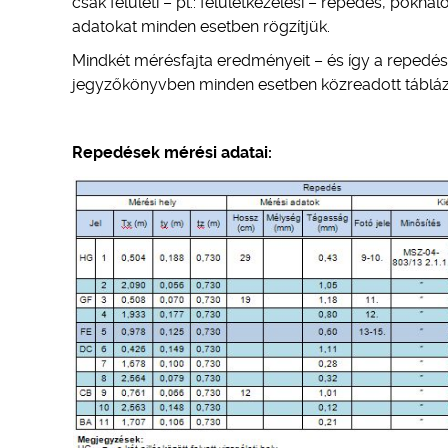
csak felületi – pl.: felületkezelési – repedés, pókh
adatokat minden esetben rögzítjük.
Mindkét mérésfajta eredményeit – és így a repedé
jegyzőkönyvben minden esetben közreadott tábláz
Repedések mérési adatai: