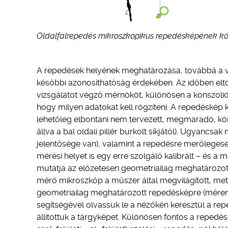
Oldalfalrepedés mikroszkopikus repedésképének kó
A repedések helyének meghatározása, továbbá a viz
későbbi azonosíthatóság érdekében. Az időben elto
vizsgálatot végző mérnököt, különösen a konszoli
hogy milyen adatokat kell rögzíteni. A repedéskép k
lehetőleg elbontani nem tervezett, megmaradó, kö
állva a bal oldali pillér burkolt síkjától). Ugyanc
jelentősége van), valamint a repedésre merőlegesen 
mérési helyet is egy erre szolgáló kalibrált – és a 
mutatja az előzetesen geometriailag meghatározot
mérő mikroszkóp a műszer által megvilágított, meto
geometriailag meghatározott repedésképre (méren
segítségével olvassuk le a nézőkén keresztül a 
állítottuk a tárgyképet. Különösen fontos a reped