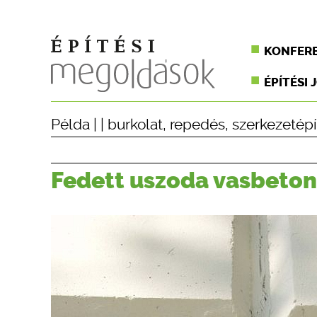
KONFER
ÉPÍTÉSI 
Példa
| |
burkolat
,
repedés
,
szerkezetépí
Fedett uszoda vasbeton 