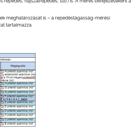
álós repedés, hajszálrepedés, stb.) is. A mérés befejezéseként 
sek meghatározását is – a repedéstágasság-mérési
at tartalmazza.