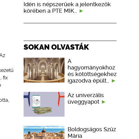
Idén is népszerűek a jelentkezők
körében a PTE MIK…
SOKAN OLVASTÁK
 Az
A
hagyományokhoz
kezetű
és kötöttségekhez
 fix
igazodva épült…
e
Az univerzális
otta,
üveggyapot
Boldogságos Szűz
Mária