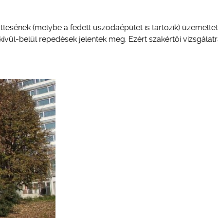
ttesének (melybe a fedett uszodaépület is tartozik) üzemelte
 kívül-belül repedések jelentek meg. Ezért szakértői vizsgálat