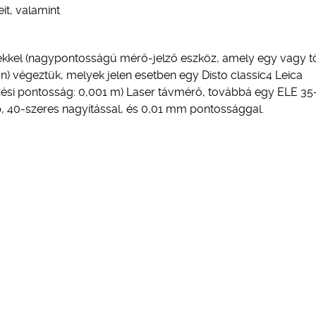
it, valamint
zerekkel (nagypontosságú mérő-jelző eszköz, amely egy vagy 
n) végeztük, melyek jelen esetben egy Disto classic4 Leica
zési pontosság: 0,001 m) Laser távmérő, továbbá egy ELE 35
 40-szeres nagyítással, és 0,01 mm pontossággal.