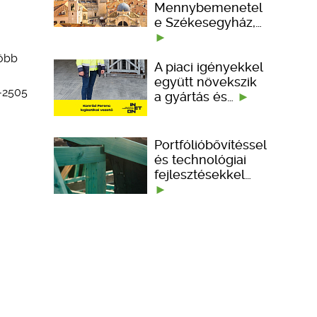
Mennybemenetel
e Székesegyház,…
több
A piaci igényekkel
együtt növekszik
-2505
a gyártás és…
Portfólióbővítéssel
és technológiai
fejlesztésekkel…