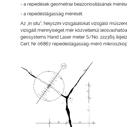
- a repedések geometriai beazonosításának mérése
- a repedéstágasság mérését.
Az „in situ", helyszíni vizsgálatokat vizsgáló műs
vizsgált mennyiséget mér közvetlenül leolvashatóa
geosystems Hand Laser meter S/No: 222365 (kijel
Cert. Nr 06867 repedéstágasság-mérő mikroszkóp,