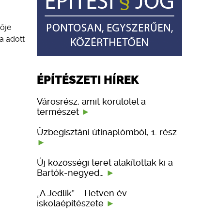
tője
ra adott
ÉPÍTÉSZETI HÍREK
Városrész, amit körülölel a
természet
Üzbegisztáni útinaplómból, 1. rész
Új közösségi teret alakítottak ki a
Bartók-negyed…
„A Jedlik” – Hetven év
iskolaépítészete