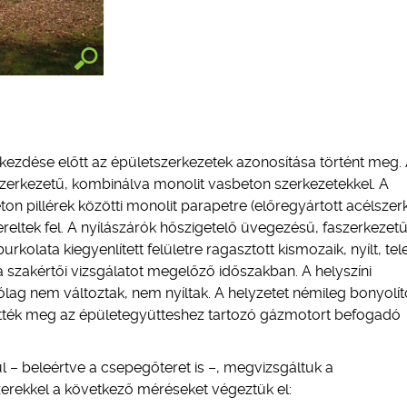
kezdése előtt az épületszerkezetek azonosítása történt meg.
erkezetű, kombinálva monolit vasbeton szerkezetekkel. A
n pillérek közötti monolit parapetre (előregyártott acélszer
eltek fel. A nyílászárók hőszigetelő üvegezésű, faszerkezetű,
kolata kiegyenlített felületre ragasztott kismozaik, nyílt, tel
a szakértői vizsgálatot megelőző időszakban. A helyszíni
ag nem változtak, nem nyíltak. A helyzetet némileg bonyolít
tették meg az épületegyütteshez tartozó gázmotort befogadó
l – beleértve a csepegőteret is –, megvizsgáltuk a
zerekkel a következő méréseket végeztük el: