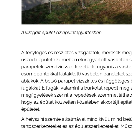
A vizsgált épület az épületegyüttesben
A tényleges és részletes vizsgálatok, mérések meg
uszoda épülete zömében előregyártott vasbeton sz
parapetek szendvicsszerkezetűek, ugyanis a vasbeto
csomópontokkal kialakított) vasbeton paneleket szer
ablakok. A belső parapet vízszintes és függőleges bur
fugákkal. E fugák, valamint a burkolat repedt meg 
megfigyelések szerint a repedések szemmel láthatól
hogy az épület közvetlen közelében akkortájt épí
épületet.
A helyszíni szemle alkalmával mind kívül, mind belü
tartószerkezeteket és az épületszerkezeteket. Műs