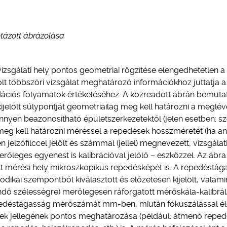
tázott ábrázolása
sgálati hely pontos geometriai rögzítése elengedhetetlen a
lt többszöri vizsgálat meghatározó információkhoz juttatja a
dációs folyamatok értékeléséhez. A közreadott ábrán bemutat
ijelölt súlypontját geometriailag meg kell határozni a meglév
nnyen beazonosítható épületszerkezetektől (jelen esetben: 
sak meg kell határozni méréssel a repedések hosszméretét (ha a
jelzőfilccel jelölt és számmal (jellel) megnevezett, vizsgálat
merőleges egyenest is kalibrációval jelölő – eszközzel. Az ábra
t mérési hely mikroszkopikus repedésképét is. A repedéstág
dikai szempontból kiválasztott és előzetesen kijelölt, valami
dő szélességre) merőlegesen ráforgatott mérőskála-kalibrá
repedéstágasság mérőszámát mm-ben, miután fókuszálással él
ések jellegének pontos meghatározása (például: átmenő reped