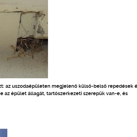
aszt: az uszodaépületen megjelenő külső-belső repedések 
 az épület állagát, tartószerkezeti szerepük van-e, és