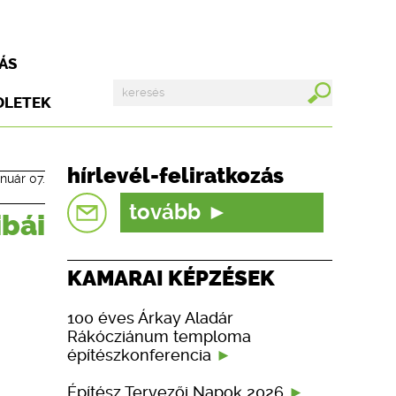
ÁS
DLETEK
hírlevél-feliratkozás
anuár 07.
tovább
ibái
KAMARAI KÉPZÉSEK
100 éves Árkay Aladár
Rákócziánum temploma
építészkonferencia
Építész Tervezői Napok 2026