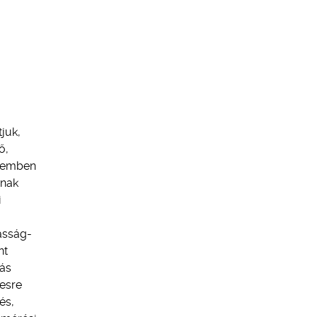
juk,
ő,
szemben
nnak
i
asság-
nt
lás
esre
és,