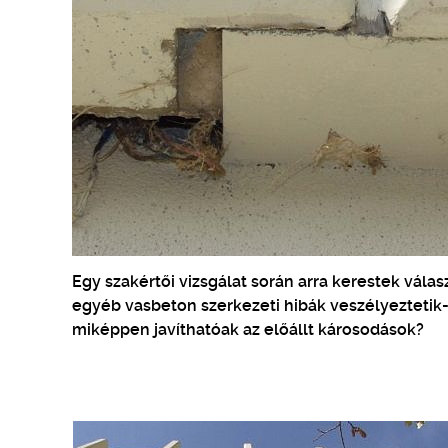
Egy szakértői vizsgálat során arra kerestek vál
egyéb vasbeton szerkezeti hibák veszélyeztetik-e
miképpen javíthatóak az előállt károsodások?