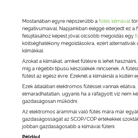
Mostanában egyre népszerűbb a
fűtés klímával
tör
negatívumaival. Napjainkban eléggé elterjedt ez a 
felújításához képest jóval olcsóbb megoldás egy
f
költséghatékony megoldásokra, ezért alternatívák 
klímákkal.
Azokat a klímákat, amiket fűtésre is lehet használni
míg a régebbi típusú készülékek nincsenek. A fűtésr
fűtést az egész évre. Ezeknél a klímáknál a kültéri eg
Ezek általában elektromos fűtéssel vannak ellátva, 
elmaradhatatlan, ugyanis ha a ráfagyott víz nem ké
gazdaságosan működni.
Az elektromos árammal való fűtés mára már egyált
gazdaságosságát az SCOP/COP értékekkel szokták
jobban gazdaságosabb a klímával fűteni.
Például