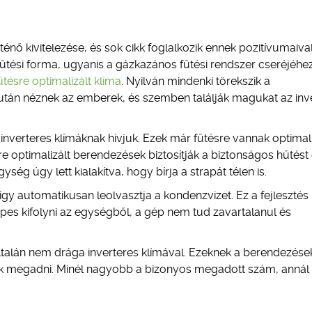
ténő kivitelezése, és sok cikk foglalkozik ennek pozitívumaiva
fűtési forma, ugyanis a gázkazános fűtési rendszer cseréjéhe
űtésre optimalizált klíma
. Nyilván mindenki törekszik a
után néznek az emberek, és szemben találják magukat az inv
, inverteres klímáknak hívjuk. Ezek már fűtésre vannak optimal
e optimalizált berendezések biztosítják a biztonságos hűtést
ység úgy lett kialakítva, hogy bírja a strapát télen is.
így automatikusan leolvasztja a kondenzvizet. Ez a fejlesztés
pes kifolyni az egységből, a gép nem tud zavartalanul és
alán nem drága inverteres klímával. Ezeknek a berendezése
 megadni. Minél nagyobb a bizonyos megadott szám, annál