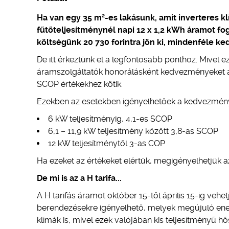
2
Ha van egy 35 m
-es lakásunk, amit inverteres k
fűtőteljesítménynél napi 12 x 1,2 kWh áramot fog
költségünk 20 730 forintra jön ki, mindenféle k
De itt érkeztünk el a legfontosabb ponthoz. Mivel
áramszolgáltatók honorálásként kedvezményeket adn
SCOP értékekhez kötik.
Ezekben az esetekben igényelhetőek a kedvezmén
6 kW teljesítményig, 4,1-es SCOP
6,1 – 11,9 kW teljesítmény között 3,8-as SCOP
12 kW teljesítménytől 3-as COP
Ha ezeket az értékeket elértük, megigényelhetjük 
De mi is az a H tarifa...
A H tarifás áramot október 15-től április 15-ig veh
berendezésekre igényelhető, melyek megújuló energ
klímák is, mivel ezek valójában kis teljesítményű 