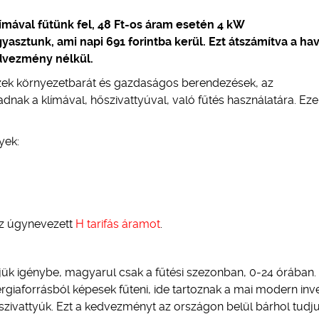
límával fűtünk fel, 48 Ft-os áram esetén 4 kW
yasztunk, ami napi 691 forintba kerül. Ezt átszámítva a hav
edvezmény nélkül.
 ezek környezetbarát és gazdaságos berendezések, az
ak a klímával, hőszivattyúval, való fűtés használatára. Eze
yek:
az úgynevezett
H tarifás áramot
.
etjük igénybe, magyarul csak a fűtési szezonban, 0-24 órában.
iaforrásból képesek fűteni, ide tartoznak a mai modern inv
hőszivattyúk. Ezt a kedvezményt az országon belül bárhol tudj