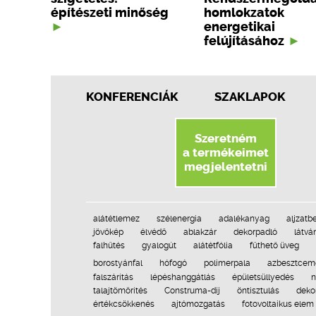
építészeti minőség
homlokzatok
energetikai
felújításához
KONFERENCIÁK
SZAKLAPOK
Szeretném
a termékeimet
megjelentetni
alátétlemez
szélenergia
adalékanyag
aljzatb
jövőkép
élvédő
ablakzár
dekorpadló
látvá
falhűtés
gyalogút
alátétfólia
fűthető üveg
borostyánfal
hófogó
polimerpala
azbesztcem
falszárítás
lépéshanggátlás
épületsüllyedés
n
talajtömörítés
Construma-díj
öntisztulás
deko
értékcsökkenés
ajtómozgatás
fotovoltaikus elem