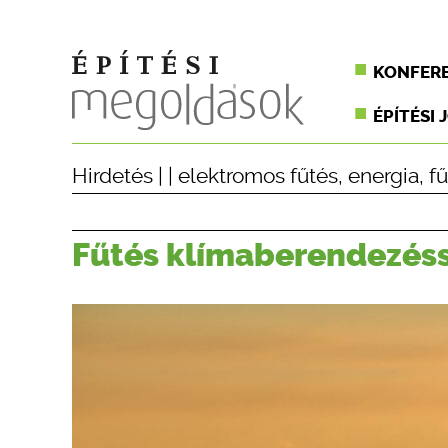
KONFER
ÉPÍTÉSI 
Hirdetés
| |
elektromos fűtés
,
energia
,
f
Fűtés klímaberendezésse