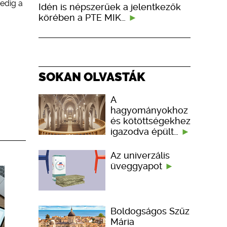
pedig a
Idén is népszerűek a jelentkezők
körében a PTE MIK…
SOKAN OLVASTÁK
A
hagyományokhoz
és kötöttségekhez
igazodva épült…
Az univerzális
üveggyapot
Boldogságos Szűz
Mária