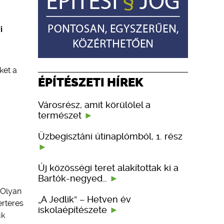
i
ket a
ÉPÍTÉSZETI HÍREK
Városrész, amit körülölel a
természet
Üzbegisztáni útinaplómból, 1. rész
Új közösségi teret alakítottak ki a
Bartók-negyed…
 Olyan
„A Jedlik” – Hetven év
erteres
iskolaépítészete
uk