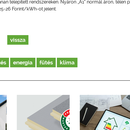
nan telepített rendszereken. Nyáron „A1" normál áron, télen 
25-26 Forint/kWh-ot jelent.
vissza
tés
energia
fűtés
klíma