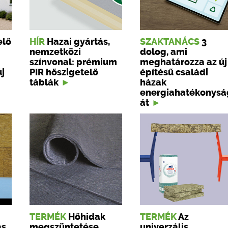
elő
HÍR
Hazai gyártás,
SZAKTANÁCS
3
nemzetközi
dolog, ami
színvonal: prémium
meghatározza az új
új
PIR hőszigetelő
építésű családi
táblák
házak
energiahatékonysá
át
TERMÉK
Hőhidak
TERMÉK
Az
ás
megszüntetése
univerzális