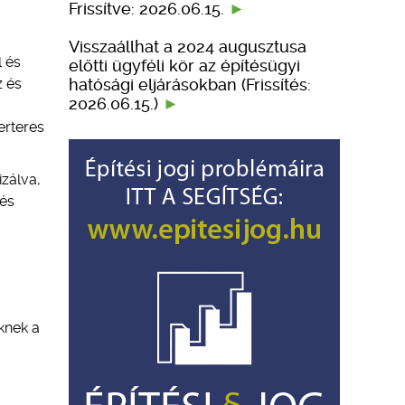
Frissítve: 2026.06.15.
Visszaállhat a 2024 augusztusa
l és
előtti ügyféli kör az építésügyi
hatósági eljárásokban (Frissítés:
z és
2026.06.15.)
erteres
izálva,
 és
knek a