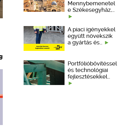
Mennybemenetel
e Székesegyház,…
A piaci igényekkel
együtt növekszik
a gyártás és…
g
Portfólióbővítéssel
és technológiai
fejlesztésekkel…