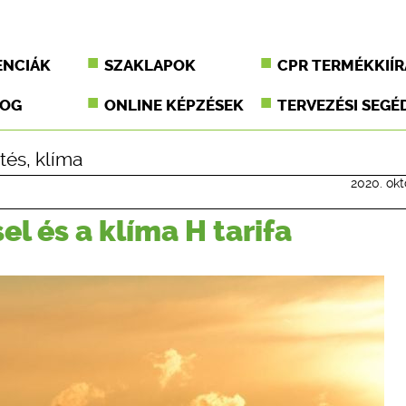
ENCIÁK
SZAKLAPOK
CPR TERMÉKKIÍR
JOG
ONLINE KÉPZÉSEK
TERVEZÉSI SEGÉ
űtés
,
klíma
2020. okt
l és a klíma H tarifa