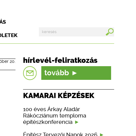
ÁS
DLETEK
hírlevél-feliratkozás
óber 20.
tovább
KAMARAI KÉPZÉSEK
100 éves Árkay Aladár
Rákócziánum temploma
építészkonferencia
Építész Tervezői Napok 2026