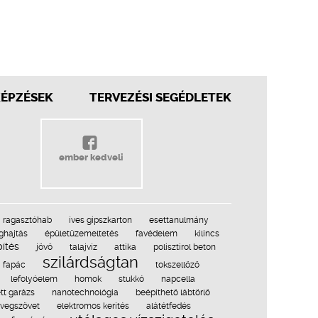
KÉPZÉSEK
TERVEZÉSI SEGÉDLETEK
ember kedveli
ragasztóhab
íves gipszkarton
esettanulmány
ghajtás
épületüzemeltetés
favédelem
kilincs
pítés
jövő
talajvíz
attika
polisztirol beton
szilárdságtan
fapác
tokszellőző
lefolyóelem
homok
stukkó
napcella
tt garázs
nanotechnológia
beépíthető lábtörlő
vegszövet
elektromos kerítés
alátétfedés