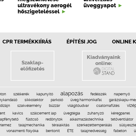
ultravékony aerogél
üveggyapot
hőszigeteléssel
CPR TERMÉKKIÍRÁS
ÉPÍTÉSI JOG
ONLINE 
Kiadványaink
Szaklap-
online:
előfizetés
alapozás
eton
szélkerék
kapunyitó
fedélszék
napernyő
nykandalló
síkkollektor
parkoló
üveg harmonikafal
garázskapu-me
vízé
dizájn
szakvélemény
bűzzár
világítóudvar
csatornafűtés
ent
kavics
szálcement lap
üvegtégla
zuhanyzó
kéregpanel
apfénytető
füstcső
redőnytok
alkalmazástechnika
tetőventilátor
rlemez
talajmechanika
téralakítás
szerkezettemperálás
süllyeszte
vonalmenti folyóka
bentonit
ÉTE
talajnedvesség
fabeton
ü