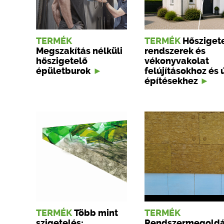
TERMÉK
TERMÉK
Hősziget
Megszakítás nélküli
rendszerek és
hőszigetelő
vékonyvakolat
épületburok
felújításokhoz és 
építésekhez
TERMÉK
Több mint
TERMÉK
szigetelés:
Rendszermegold