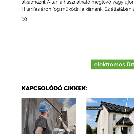
alkalmazni. A tarifa használható meglévő vagy újon
H tarifás áron fog működni a klímánk. Ez általában 
(X)
elektromos fű
KAPCSOLÓDÓ CIKKEK: