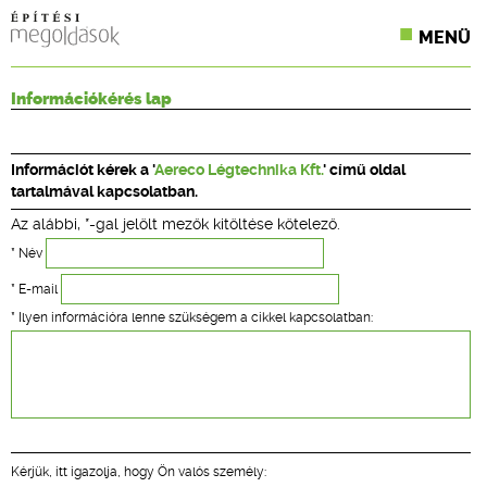
MENÜ
KONFERENCIÁK
Információkérés lap
SZAKLAPOK
Információt kérek a '
Aereco Légtechnika Kft.
' című oldal
CPR TERMÉKKIÍRÁS
tartalmával kapcsolatban.
Az alábbi, *-gal jelölt mezők kitöltése kötelező.
ÉPÍTÉSI JOG
* Név
ONLINE KÉPZÉSEK
* E-mail
* Ilyen információra lenne szükségem a cikkel kapcsolatban:
TERVEZÉSI SEGÉDLETEK
Kérjük, itt igazolja, hogy Ön valós személy: