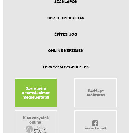
SZAKLAPOK
CPR TERMÉKKIÍRÁS
ÉPÍTÉSI JOG
ONLINE KÉPZÉSEK
TERVEZÉSI SEGÉDLETEK
Szeretném
Szaklap-
a termékeimet
előfizetés
megjelentetni
Kiadványaink
online:
ember kedveli