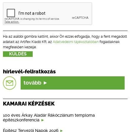
Ha az alábbi gombra kattint, akkor Ön ezzel elfogadja, hogy a fent megadott
adatait az Artifex Kiadó Kft. az
Adatvédelmi tájékoztatóban
foglaltaknak
megfelelően kezelje.
hírlevél-feliratkozás
tovább
KAMARAI KÉPZÉSEK
100 éves Árkay Aladár Rákócziánum temploma
építészkonferencia
Építész Tervezői Napok 2026