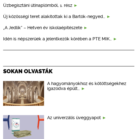
Üzbegisztáni útinaplómból, 1. rész
Új közösségi teret alakítottak ki a Bartók-negyed…
„A Jedlik” – Hetven év iskolaépítészete
Idén is népszerűek a jelentkezők körében a PTE MIK…
SOKAN OLVASTÁK
A hagyományokhoz és kötöttségekhez
igazodva épült…
Az univerzális üveggyapot