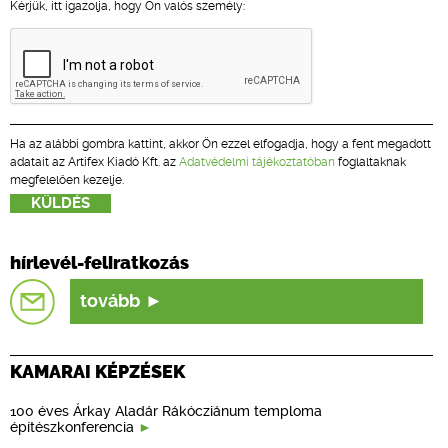
Kérjük, itt igazolja, hogy Ön valós személy:
Ha az alábbi gombra kattint, akkor Ön ezzel elfogadja, hogy a fent megadott
adatait az Artifex Kiadó Kft. az
Adatvédelmi tájékoztatóban
foglaltaknak
megfelelően kezelje.
hírlevél-feliratkozás
tovább
KAMARAI KÉPZÉSEK
100 éves Árkay Aladár Rákócziánum temploma
építészkonferencia