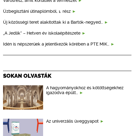
Városrész, amit körülölel a természet
Üzbegisztáni útinaplómból, 1. rész
Új közösségi teret alakítottak ki a Bartók-negyed…
„A Jedlik” – Hetven év iskolaépítészete
Idén is népszerűek a jelentkezők körében a PTE MIK…
SOKAN OLVASTÁK
A hagyományokhoz és kötöttségekhez
igazodva épült…
Az univerzális üveggyapot