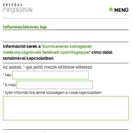
MENÜ
KONFERENCIÁK
Információkérés lap
SZAKLAPOK
Információt kérek a '
Gumikerekes kotrógépek
CPR TERMÉKKIÍRÁS
hatékonyságnövelő fedélzeti számítógéppel
' című oldal
tartalmával kapcsolatban.
ÉPÍTÉSI JOG
Az alábbi, *-gal jelölt mezők kitöltése kötelező.
ONLINE KÉPZÉSEK
* Név
* E-mail
TERVEZÉSI SEGÉDLETEK
* Ilyen információra lenne szükségem a cikkel kapcsolatban: