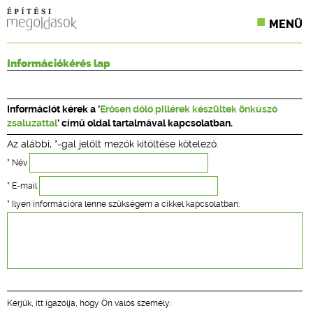
MENÜ
KONFERENCIÁK
Információkérés lap
SZAKLAPOK
Információt kérek a '
Erősen dőlő pillérek készültek önkúszó
CPR TERMÉKKIÍRÁS
zsaluzattal
' című oldal tartalmával kapcsolatban.
Az alábbi, *-gal jelölt mezők kitöltése kötelező.
ÉPÍTÉSI JOG
* Név
ONLINE KÉPZÉSEK
* E-mail
* Ilyen információra lenne szükségem a cikkel kapcsolatban:
TERVEZÉSI SEGÉDLETEK
Kérjük, itt igazolja, hogy Ön valós személy: