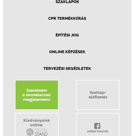
SZAKLAPOK
CPR TERMÉKKIÍRÁS
ÉPÍTÉSI JOG
ONLINE KÉPZÉSEK
TERVEZÉSI SEGÉDLETEK
Szeretném
Szaklap-
a termékeimet
előfizetés
megjelentetni
Kiadványaink
online:
ember kedveli