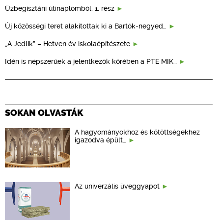
Üzbegisztáni útinaplómból, 1. rész
Új közösségi teret alakítottak ki a Bartók-negyed…
„A Jedlik” – Hetven év iskolaépítészete
Idén is népszerűek a jelentkezők körében a PTE MIK…
SOKAN OLVASTÁK
A hagyományokhoz és kötöttségekhez
igazodva épült…
Az univerzális üveggyapot