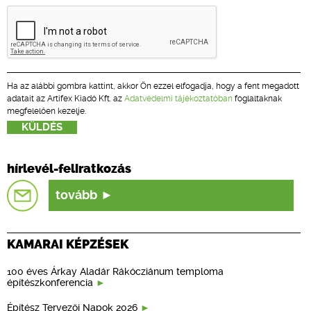
Ha az alábbi gombra kattint, akkor Ön ezzel elfogadja, hogy a fent megadott
adatait az Artifex Kiadó Kft. az
Adatvédelmi tájékoztatóban
foglaltaknak
megfelelően kezelje.
hírlevél-feliratkozás
tovább
KAMARAI KÉPZÉSEK
100 éves Árkay Aladár Rákócziánum temploma
építészkonferencia
Építész Tervezői Napok 2026