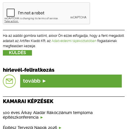
Ha az alábbi gombra kattint, akkor Ön ezzel elfogadja, hogy a fent megadott
adatait az Artifex Kiadó Kft. az
Adatvédelmi tájékoztatóban
foglaltaknak
megfelelően kezelje.
hírlevél-feliratkozás
tovább
KAMARAI KÉPZÉSEK
100 éves Árkay Aladár Rákócziánum temploma
építészkonferencia
Építész Tervezői Napok 2026