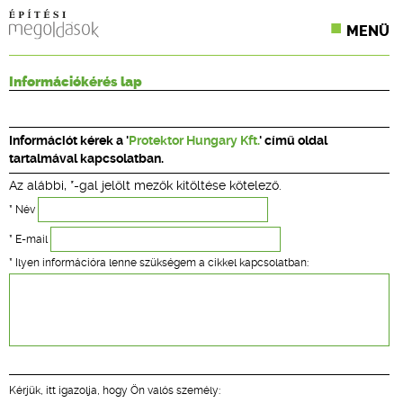
MENÜ
KONFERENCIÁK
Információkérés lap
SZAKLAPOK
Információt kérek a '
Protektor Hungary Kft.
' című oldal
CPR TERMÉKKIÍRÁS
tartalmával kapcsolatban.
Az alábbi, *-gal jelölt mezők kitöltése kötelező.
ÉPÍTÉSI JOG
* Név
ONLINE KÉPZÉSEK
* E-mail
* Ilyen információra lenne szükségem a cikkel kapcsolatban:
TERVEZÉSI SEGÉDLETEK
Kérjük, itt igazolja, hogy Ön valós személy: