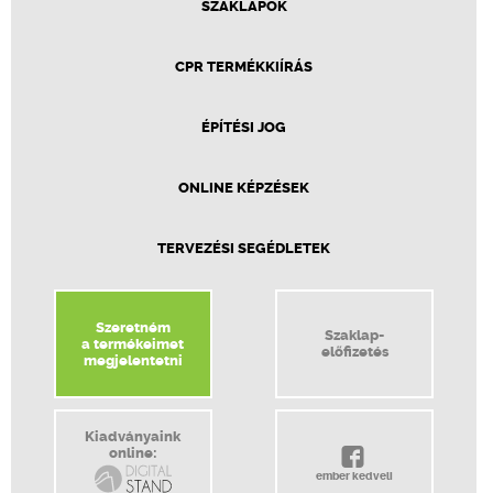
SZAKLAPOK
CPR TERMÉKKIÍRÁS
ÉPÍTÉSI JOG
ONLINE KÉPZÉSEK
TERVEZÉSI SEGÉDLETEK
Szeretném
Szaklap-
a termékeimet
előfizetés
megjelentetni
Kiadványaink
online:
ember kedveli