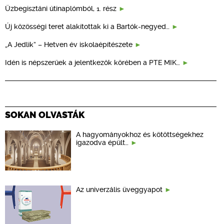
Üzbegisztáni útinaplómból, 1. rész
Új közösségi teret alakítottak ki a Bartók-negyed…
„A Jedlik” – Hetven év iskolaépítészete
Idén is népszerűek a jelentkezők körében a PTE MIK…
SOKAN OLVASTÁK
A hagyományokhoz és kötöttségekhez
igazodva épült…
Az univerzális üveggyapot