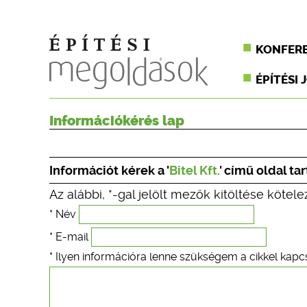
KONFER
ÉPÍTÉSI 
Információkérés lap
Információt kérek a '
Bitel Kft.
' című oldal t
Az alábbi, *-gal jelölt mezők kitöltése kötele
* Név
* E-mail
* Ilyen információra lenne szükségem a cikkel kapc