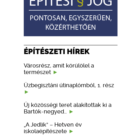
ÉPÍTÉSZETI HÍREK
Városrész, amit körülölel a
természet
Üzbegisztáni útinaplómból, 1. rész
Új közösségi teret alakítottak ki a
Bartók-negyed…
„A Jedlik” – Hetven év
iskolaépítészete