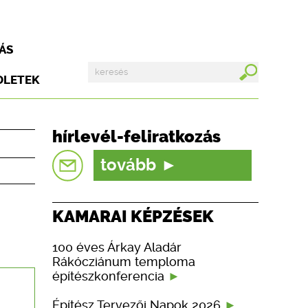
ÁS
DLETEK
hírlevél-feliratkozás
tovább
KAMARAI KÉPZÉSEK
100 éves Árkay Aladár
Rákócziánum temploma
építészkonferencia
Építész Tervezői Napok 2026