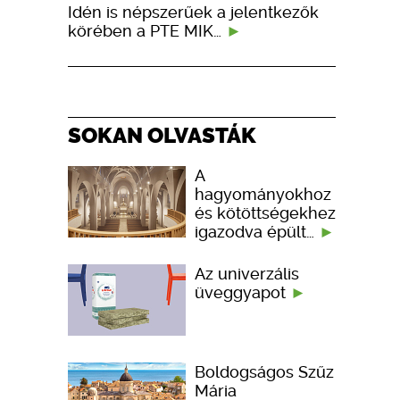
Idén is népszerűek a jelentkezők
körében a PTE MIK…
SOKAN OLVASTÁK
A
hagyományokhoz
és kötöttségekhez
igazodva épült…
Az univerzális
üveggyapot
Boldogságos Szűz
Mária