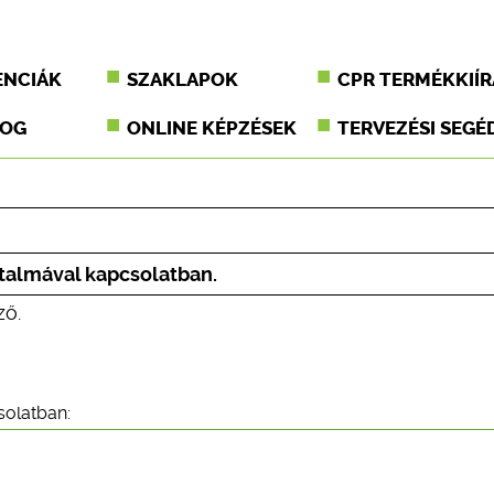
ENCIÁK
SZAKLAPOK
CPR TERMÉKKIÍR
JOG
ONLINE KÉPZÉSEK
TERVEZÉSI SEGÉ
artalmával kapcsolatban.
ző.
solatban: