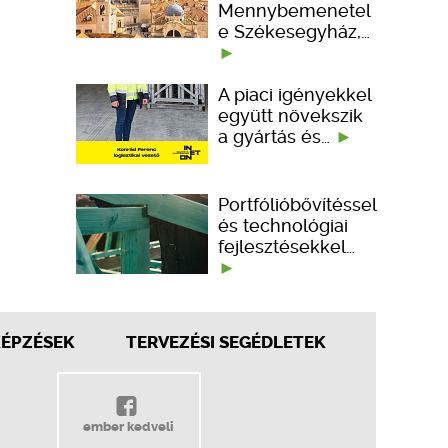
Mennybemenetel
e Székesegyház,…
A piaci igényekkel
együtt növekszik
a gyártás és…
Portfólióbővítéssel
és technológiai
fejlesztésekkel…
KÉPZÉSEK
TERVEZÉSI SEGÉDLETEK
ember kedveli