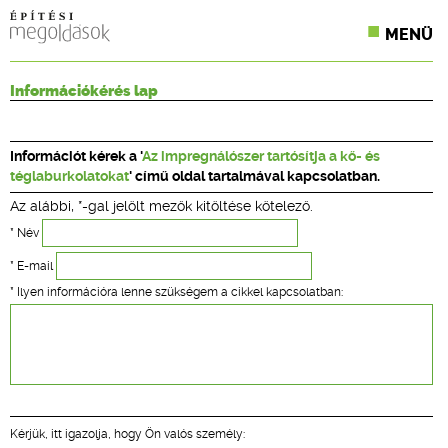
MENÜ
KONFERENCIÁK
Információkérés lap
SZAKLAPOK
Információt kérek a '
Az impregnálószer tartósítja a kő- és
CPR TERMÉKKIÍRÁS
téglaburkolatokat
' című oldal tartalmával kapcsolatban.
Az alábbi, *-gal jelölt mezők kitöltése kötelező.
ÉPÍTÉSI JOG
* Név
ONLINE KÉPZÉSEK
* E-mail
* Ilyen információra lenne szükségem a cikkel kapcsolatban:
TERVEZÉSI SEGÉDLETEK
Kérjük, itt igazolja, hogy Ön valós személy: