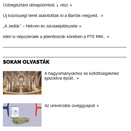
Üzbegisztáni útinaplómból, 1. rész
Új közösségi teret alakítottak ki a Bartók-negyed…
„A Jedlik” – Hetven év iskolaépítészete
Idén is népszerűek a jelentkezők körében a PTE MIK…
SOKAN OLVASTÁK
A hagyományokhoz és kötöttségekhez
igazodva épült…
Az univerzális üveggyapot