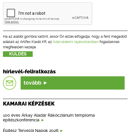
Ha az alábbi gombra kattint, akkor Ön ezzel elfogadja, hogy a fent megadott
adatait az Artifex Kiadó Kft. az
Adatvédelmi tájékoztatóban
foglaltaknak
megfelelően kezelje.
hírlevél-feliratkozás
tovább
KAMARAI KÉPZÉSEK
100 éves Árkay Aladár Rákócziánum temploma
építészkonferencia
Építész Tervezői Napok 2026