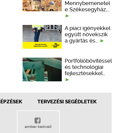
Mennybemenetel
e Székesegyház,…
A piaci igényekkel
együtt növekszik
a gyártás és…
Portfólióbővítéssel
és technológiai
fejlesztésekkel…
KÉPZÉSEK
TERVEZÉSI SEGÉDLETEK
ember kedveli