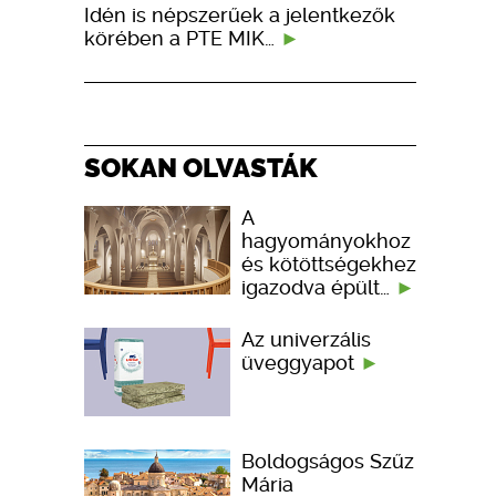
Idén is népszerűek a jelentkezők
körében a PTE MIK…
SOKAN OLVASTÁK
A
hagyományokhoz
és kötöttségekhez
igazodva épült…
Az univerzális
üveggyapot
Boldogságos Szűz
Mária