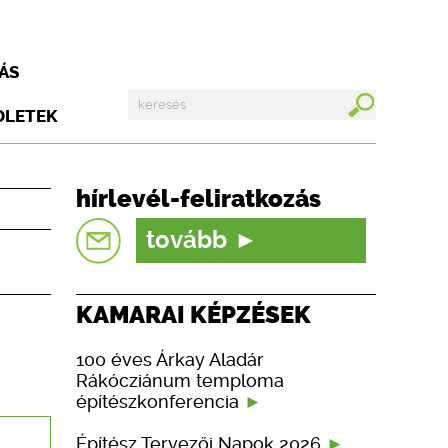
ÁS
DLETEK
hírlevél-feliratkozás
tovább
KAMARAI KÉPZÉSEK
100 éves Árkay Aladár
Rákócziánum temploma
építészkonferencia
Építész Tervezői Napok 2026