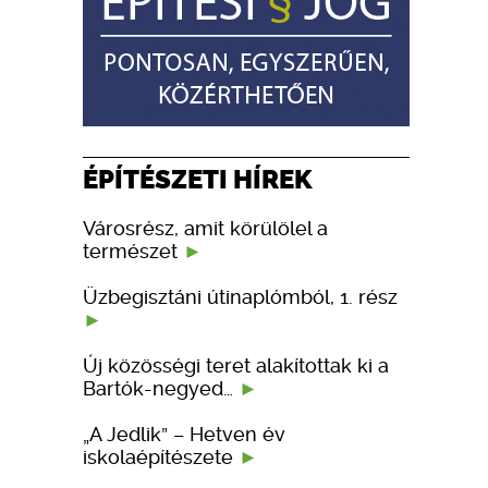
ÉPÍTÉSZETI HÍREK
Városrész, amit körülölel a
természet
Üzbegisztáni útinaplómból, 1. rész
Új közösségi teret alakítottak ki a
Bartók-negyed…
„A Jedlik” – Hetven év
iskolaépítészete