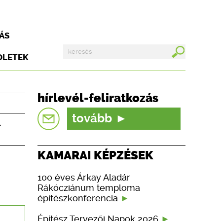
ÁS
DLETEK
hírlevél-feliratkozás
tovább
l
KAMARAI KÉPZÉSEK
100 éves Árkay Aladár
Rákócziánum temploma
építészkonferencia
Építész Tervezői Napok 2026