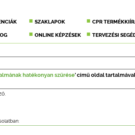
ENCIÁK
SZAKLAPOK
CPR TERMÉKKIÍR
JOG
ONLINE KÉPZÉSEK
TERVEZÉSI SEGÉ
rtalmának hatékonyan szűrése
' című oldal tartalmáva
ző.
solatban: