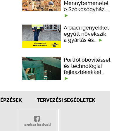
Mennybemenetel
e Székesegyház,…
A piaci igényekkel
együtt növekszik
a gyártás és…
Portfólióbővítéssel
és technológiai
fejlesztésekkel…
KÉPZÉSEK
TERVEZÉSI SEGÉDLETEK
ember kedveli