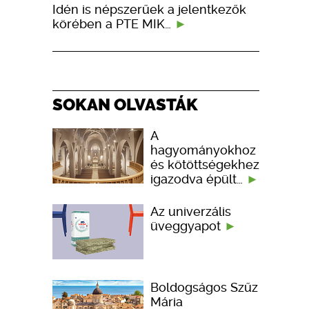
Idén is népszerűek a jelentkezők
körében a PTE MIK…
SOKAN OLVASTÁK
A
hagyományokhoz
és kötöttségekhez
igazodva épült…
Az univerzális
üveggyapot
Boldogságos Szűz
Mária