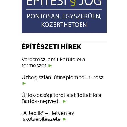
ÉPÍTÉSZETI HÍREK
Városrész, amit körülölel a
természet
Üzbegisztáni útinaplómból, 1. rész
Új közösségi teret alakítottak ki a
Bartók-negyed…
„A Jedlik” – Hetven év
iskolaépítészete