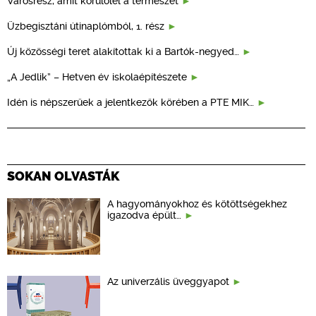
Városrész, amit körülölel a természet
Üzbegisztáni útinaplómból, 1. rész
Új közösségi teret alakítottak ki a Bartók-negyed…
„A Jedlik” – Hetven év iskolaépítészete
Idén is népszerűek a jelentkezők körében a PTE MIK…
SOKAN OLVASTÁK
A hagyományokhoz és kötöttségekhez
igazodva épült…
Az univerzális üveggyapot