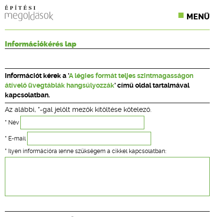
MENÜ
KONFERENCIÁK
Információkérés lap
SZAKLAPOK
Információt kérek a '
A légies formát teljes szintmagasságon
CPR TERMÉKKIÍRÁS
átívelő üvegtáblák hangsúlyozzák
' című oldal tartalmával
kapcsolatban.
ÉPÍTÉSI JOG
Az alábbi, *-gal jelölt mezők kitöltése kötelező.
ONLINE KÉPZÉSEK
* Név
* E-mail
TERVEZÉSI SEGÉDLETEK
* Ilyen információra lenne szükségem a cikkel kapcsolatban: