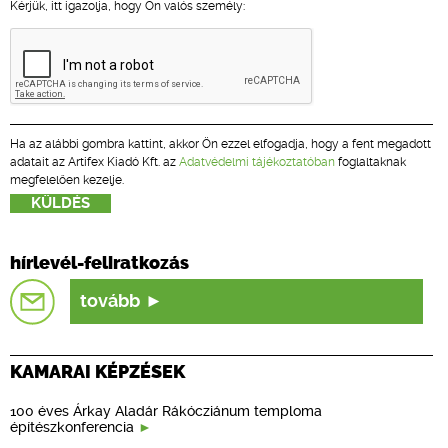
Kérjük, itt igazolja, hogy Ön valós személy:
Ha az alábbi gombra kattint, akkor Ön ezzel elfogadja, hogy a fent megadott
adatait az Artifex Kiadó Kft. az
Adatvédelmi tájékoztatóban
foglaltaknak
megfelelően kezelje.
hírlevél-feliratkozás
tovább
KAMARAI KÉPZÉSEK
100 éves Árkay Aladár Rákócziánum temploma
építészkonferencia