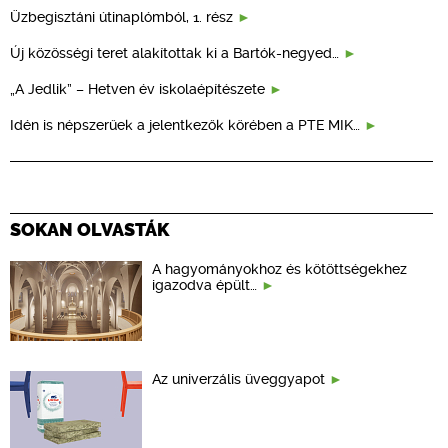
Üzbegisztáni útinaplómból, 1. rész
Új közösségi teret alakítottak ki a Bartók-negyed…
„A Jedlik” – Hetven év iskolaépítészete
Idén is népszerűek a jelentkezők körében a PTE MIK…
SOKAN OLVASTÁK
A hagyományokhoz és kötöttségekhez
igazodva épült…
Az univerzális üveggyapot