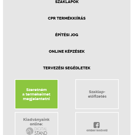
SZAKLAPOK
CPR TERMÉKKIÍRÁS
ÉPÍTÉSI JOG
ONLINE KÉPZÉSEK
TERVEZÉSI SEGÉDLETEK
Szeretném
Szaklap-
a termékeimet
előfizetés
megjelentetni
Kiadványaink
online:
ember kedveli