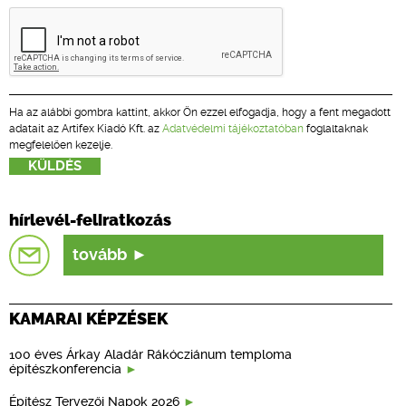
Ha az alábbi gombra kattint, akkor Ön ezzel elfogadja, hogy a fent megadott
adatait az Artifex Kiadó Kft. az
Adatvédelmi tájékoztatóban
foglaltaknak
megfelelően kezelje.
hírlevél-feliratkozás
tovább
KAMARAI KÉPZÉSEK
100 éves Árkay Aladár Rákócziánum temploma
építészkonferencia
Építész Tervezői Napok 2026