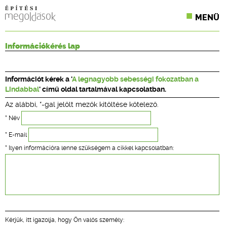
MENÜ
KONFERENCIÁK
Információkérés lap
SZAKLAPOK
Információt kérek a '
A legnagyobb sebességi fokozatban a
CPR TERMÉKKIÍRÁS
Lindabbal
' című oldal tartalmával kapcsolatban.
Az alábbi, *-gal jelölt mezők kitöltése kötelező.
ÉPÍTÉSI JOG
* Név
ONLINE KÉPZÉSEK
* E-mail
* Ilyen információra lenne szükségem a cikkel kapcsolatban:
TERVEZÉSI SEGÉDLETEK
Kérjük, itt igazolja, hogy Ön valós személy: