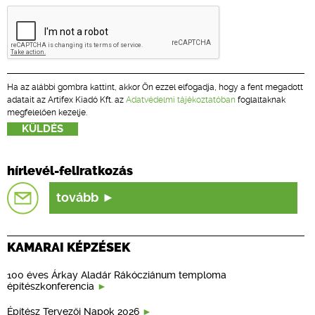
Ha az alábbi gombra kattint, akkor Ön ezzel elfogadja, hogy a fent megadott
adatait az Artifex Kiadó Kft. az
Adatvédelmi tájékoztatóban
foglaltaknak
megfelelően kezelje.
hírlevél-feliratkozás
tovább
KAMARAI KÉPZÉSEK
100 éves Árkay Aladár Rákócziánum temploma
építészkonferencia
Építész Tervezői Napok 2026