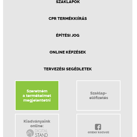
SZAKLAPOK
CPR TERMÉKKIÍRÁS
ÉPÍTÉSI JOG
ONLINE KÉPZÉSEK
TERVEZÉSI SEGÉDLETEK
Szeretném
Szaklap-
a termékeimet
előfizetés
megjelentetni
Kiadványaink
online:
ember kedveli