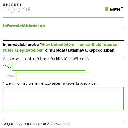
MENÜ
KONFERENCIÁK
Információkérés lap
SZAKLAPOK
Információt kérek a '
Aktív betonfödém – fenntartható fűtés és
CPR TERMÉKKIÍRÁS
hűtés az épületekben
' című oldal tartalmával kapcsolatban.
Az alábbi, *-gal jelölt mezők kitöltése kötelező.
ÉPÍTÉSI JOG
* Név
ONLINE KÉPZÉSEK
* E-mail
* Ilyen információra lenne szükségem a cikkel kapcsolatban:
TERVEZÉSI SEGÉDLETEK
Kérjük, itt igazolja, hogy Ön valós személy: