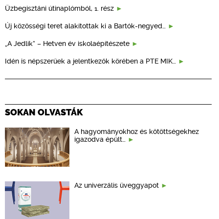
Üzbegisztáni útinaplómból, 1. rész
Új közösségi teret alakítottak ki a Bartók-negyed…
„A Jedlik” – Hetven év iskolaépítészete
Idén is népszerűek a jelentkezők körében a PTE MIK…
SOKAN OLVASTÁK
A hagyományokhoz és kötöttségekhez
igazodva épült…
Az univerzális üveggyapot