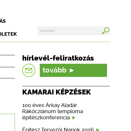
ÁS
DLETEK
hírlevél-feliratkozás
tovább
KAMARAI KÉPZÉSEK
100 éves Árkay Aladár
Rákócziánum temploma
építészkonferencia
Építész Tervezői Napok 2026