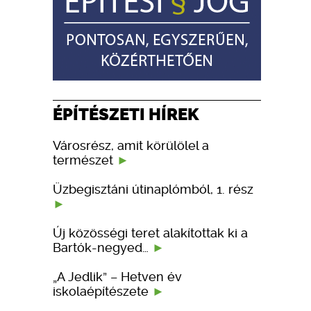
ÉPÍTÉSZETI HÍREK
Városrész, amit körülölel a
természet
Üzbegisztáni útinaplómból, 1. rész
Új közösségi teret alakítottak ki a
Bartók-negyed…
„A Jedlik” – Hetven év
iskolaépítészete