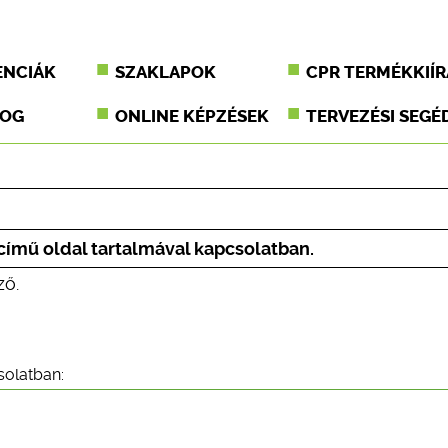
ENCIÁK
SZAKLAPOK
CPR TERMÉKKIÍR
JOG
ONLINE KÉPZÉSEK
TERVEZÉSI SEGÉ
 című oldal tartalmával kapcsolatban.
ző.
solatban: