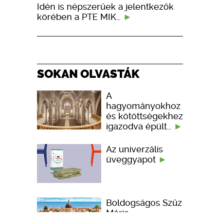
Idén is népszerűek a jelentkezők
körében a PTE MIK…
SOKAN OLVASTÁK
A
hagyományokhoz
és kötöttségekhez
igazodva épült…
Az univerzális
üveggyapot
Boldogságos Szűz
Mária