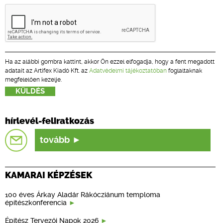
Ha az alábbi gombra kattint, akkor Ön ezzel elfogadja, hogy a fent megadott
adatait az Artifex Kiadó Kft. az
Adatvédelmi tájékoztatóban
foglaltaknak
megfelelően kezelje.
hírlevél-feliratkozás
tovább
KAMARAI KÉPZÉSEK
100 éves Árkay Aladár Rákócziánum temploma
építészkonferencia
Építész Tervezői Napok 2026