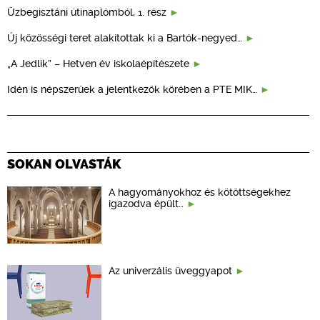
Üzbegisztáni útinaplómból, 1. rész
Új közösségi teret alakítottak ki a Bartók-negyed…
„A Jedlik” – Hetven év iskolaépítészete
Idén is népszerűek a jelentkezők körében a PTE MIK…
SOKAN OLVASTÁK
A hagyományokhoz és kötöttségekhez
igazodva épült…
Az univerzális üveggyapot