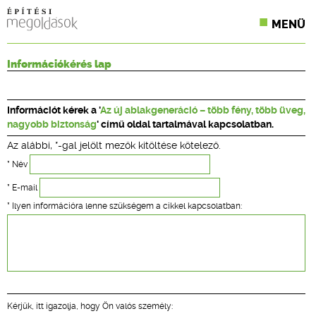
MENÜ
KONFERENCIÁK
Információkérés lap
SZAKLAPOK
Információt kérek a '
Az új ablakgeneráció – több fény, több üveg,
CPR TERMÉKKIÍRÁS
nagyobb biztonság
' című oldal tartalmával kapcsolatban.
Az alábbi, *-gal jelölt mezők kitöltése kötelező.
ÉPÍTÉSI JOG
* Név
ONLINE KÉPZÉSEK
* E-mail
* Ilyen információra lenne szükségem a cikkel kapcsolatban:
TERVEZÉSI SEGÉDLETEK
Kérjük, itt igazolja, hogy Ön valós személy: