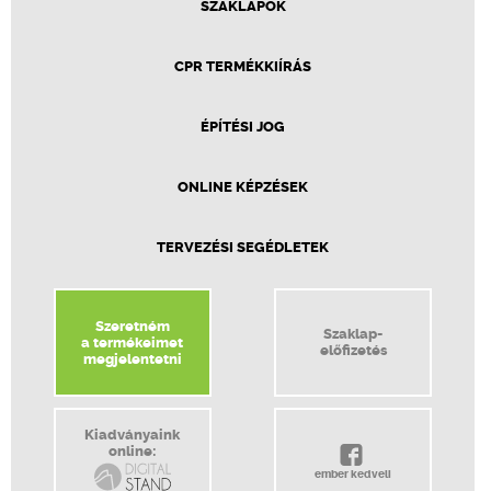
SZAKLAPOK
CPR TERMÉKKIÍRÁS
ÉPÍTÉSI JOG
ONLINE KÉPZÉSEK
TERVEZÉSI SEGÉDLETEK
Szeretném
Szaklap-
a termékeimet
előfizetés
megjelentetni
Kiadványaink
online:
ember kedveli