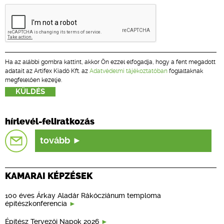
Ha az alábbi gombra kattint, akkor Ön ezzel elfogadja, hogy a fent megadott
adatait az Artifex Kiadó Kft. az
Adatvédelmi tájékoztatóban
foglaltaknak
megfelelően kezelje.
hírlevél-feliratkozás
tovább
KAMARAI KÉPZÉSEK
100 éves Árkay Aladár Rákócziánum temploma
építészkonferencia
Építész Tervezői Napok 2026