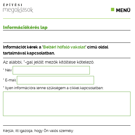
MENÜ
KONFERENCIÁK
Információkérés lap
SZAKLAPOK
Információt kérek a '
Beltéri hőfaló vakolat
' című oldal
CPR TERMÉKKIÍRÁS
tartalmával kapcsolatban.
Az alábbi, *-gal jelölt mezők kitöltése kötelező.
ÉPÍTÉSI JOG
* Név
ONLINE KÉPZÉSEK
* E-mail
* Ilyen információra lenne szükségem a cikkel kapcsolatban:
TERVEZÉSI SEGÉDLETEK
Kérjük, itt igazolja, hogy Ön valós személy: