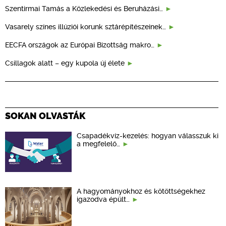
Szentirmai Tamás a Közlekedési és Beruházási…
Vasarely színes illúziói korunk sztárépítészeinek…
EECFA országok az Európai Bizottság makro…
Csillagok alatt – egy kupola új élete
SOKAN OLVASTÁK
Csapadékvíz-kezelés: hogyan válasszuk ki
a megfelelő…
A hagyományokhoz és kötöttségekhez
igazodva épült…