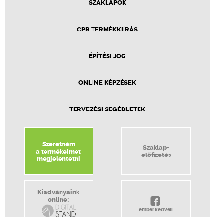
SZAKLAPOK
CPR TERMÉKKIÍRÁS
ÉPÍTÉSI JOG
ONLINE KÉPZÉSEK
TERVEZÉSI SEGÉDLETEK
Szeretném
Szaklap-
a termékeimet
előfizetés
megjelentetni
Kiadványaink
online:
ember kedveli