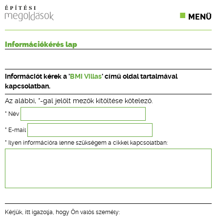
MENÜ
KONFERENCIÁK
Információkérés lap
SZAKLAPOK
Információt kérek a '
BMI Villas
' című oldal tartalmával
CPR TERMÉKKIÍRÁS
kapcsolatban.
Az alábbi, *-gal jelölt mezők kitöltése kötelező.
ÉPÍTÉSI JOG
* Név
ONLINE KÉPZÉSEK
* E-mail
* Ilyen információra lenne szükségem a cikkel kapcsolatban:
TERVEZÉSI SEGÉDLETEK
Kérjük, itt igazolja, hogy Ön valós személy: