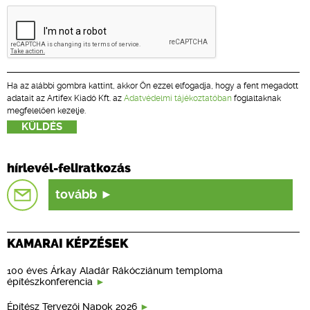
Ha az alábbi gombra kattint, akkor Ön ezzel elfogadja, hogy a fent megadott
adatait az Artifex Kiadó Kft. az
Adatvédelmi tájékoztatóban
foglaltaknak
megfelelően kezelje.
hírlevél-feliratkozás
tovább
KAMARAI KÉPZÉSEK
100 éves Árkay Aladár Rákócziánum temploma
építészkonferencia
Építész Tervezői Napok 2026