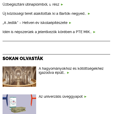
Üzbegisztáni útinaplómból, 1. rész
Új közösségi teret alakítottak ki a Bartók-negyed…
„A Jedlik” – Hetven év iskolaépítészete
Idén is népszerűek a jelentkezők körében a PTE MIK…
SOKAN OLVASTÁK
A hagyományokhoz és kötöttségekhez
igazodva épült…
Az univerzális üveggyapot