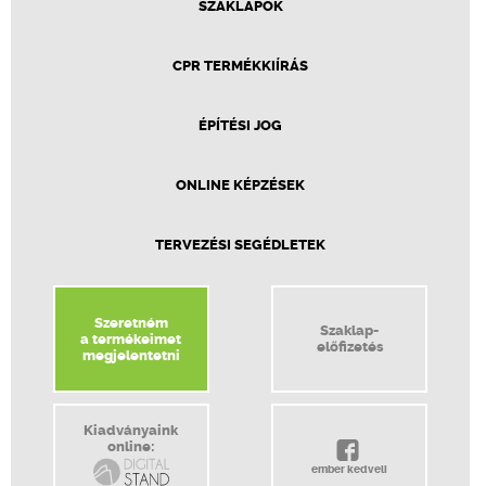
SZAKLAPOK
CPR TERMÉKKIÍRÁS
ÉPÍTÉSI JOG
ONLINE KÉPZÉSEK
TERVEZÉSI SEGÉDLETEK
Szeretném
Szaklap-
a termékeimet
előfizetés
megjelentetni
Kiadványaink
online:
ember kedveli