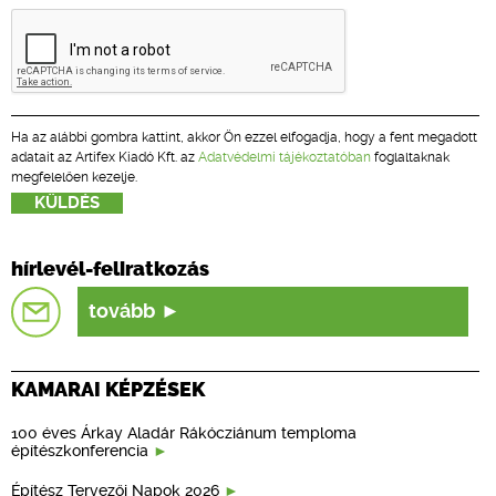
Ha az alábbi gombra kattint, akkor Ön ezzel elfogadja, hogy a fent megadott
adatait az Artifex Kiadó Kft. az
Adatvédelmi tájékoztatóban
foglaltaknak
megfelelően kezelje.
hírlevél-feliratkozás
tovább
KAMARAI KÉPZÉSEK
100 éves Árkay Aladár Rákócziánum temploma
építészkonferencia
Építész Tervezői Napok 2026