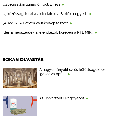
Üzbegisztáni útinaplómból, 1. rész
Új közösségi teret alakítottak ki a Bartók-negyed…
„A Jedlik” – Hetven év iskolaépítészete
Idén is népszerűek a jelentkezők körében a PTE MIK…
SOKAN OLVASTÁK
A hagyományokhoz és kötöttségekhez
igazodva épült…
Az univerzális üveggyapot