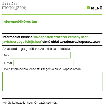
MENÜ
KONFERENCIÁK
Információkérés lap
SZAKLAPOK
Információt kérek a '
Budapesten százezer kémény szorul
CPR TERMÉKKIÍRÁS
javításra vagy felújításra
' című oldal tartalmával kapcsolatban.
Az alábbi, *-gal jelölt mezők kitöltése kötelező.
ÉPÍTÉSI JOG
* Név
ONLINE KÉPZÉSEK
* E-mail
* Ilyen információra lenne szükségem a cikkel kapcsolatban:
TERVEZÉSI SEGÉDLETEK
Kérjük, itt igazolja, hogy Ön valós személy: