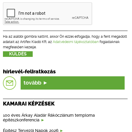
Ha az alábbi gombra kattint, akkor Ön ezzel elfogadja, hogy a fent megadott
adatait az Artifex Kiadó Kft. az
Adatvédelmi tájékoztatóban
foglaltaknak
megfelelően kezelje.
hírlevél-feliratkozás
tovább
KAMARAI KÉPZÉSEK
100 éves Árkay Aladár Rákócziánum temploma
építészkonferencia
Építész Tervezői Napok 2026