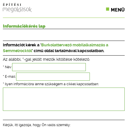
MENÜ
KONFERENCIÁK
Információkérés lap
SZAKLAPOK
Információt kérek a '
Burkolattervező mobilalkalmazás a
CPR TERMÉKKIÍRÁS
Semmelrocktól
' című oldal tartalmával kapcsolatban.
Az alábbi, *-gal jelölt mezők kitöltése kötelező.
ÉPÍTÉSI JOG
* Név
ONLINE KÉPZÉSEK
* E-mail
* Ilyen információra lenne szükségem a cikkel kapcsolatban:
TERVEZÉSI SEGÉDLETEK
Kérjük, itt igazolja, hogy Ön valós személy: