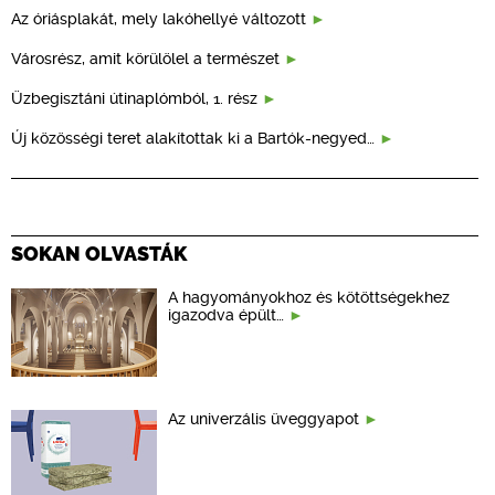
Az óriásplakát, mely lakóhellyé változott
Városrész, amit körülölel a természet
Üzbegisztáni útinaplómból, 1. rész
Új közösségi teret alakítottak ki a Bartók-negyed…
SOKAN OLVASTÁK
A hagyományokhoz és kötöttségekhez
igazodva épült…
Az univerzális üveggyapot