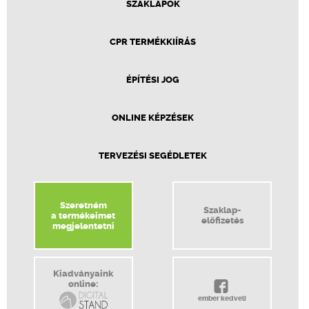
SZAKLAPOK
CPR TERMÉKKIÍRÁS
ÉPÍTÉSI JOG
ONLINE KÉPZÉSEK
TERVEZÉSI SEGÉDLETEK
Szeretném
Szaklap-
a termékeimet
előfizetés
megjelentetni
Kiadványaink
online:
ember kedveli