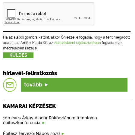
Ha az alábbi gombra kattint, akkor Ön ezzel elfogadja, hogy a fent megadott
adatait az Artifex Kiadó Kft. az
Adatvédelmi tájékoztatóban
foglaltaknak
megfelelően kezelje.
hírlevél-feliratkozás
tovább
KAMARAI KÉPZÉSEK
100 éves Árkay Aladár Rákócziánum temploma
építészkonferencia
Építész Tervezői Napok 2026