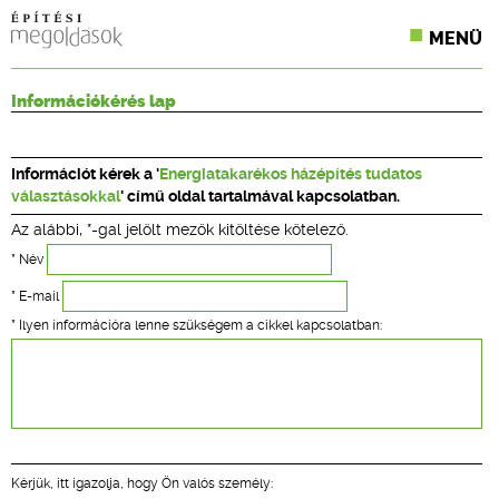
MENÜ
KONFERENCIÁK
Információkérés lap
SZAKLAPOK
Információt kérek a '
Energiatakarékos házépítés tudatos
CPR TERMÉKKIÍRÁS
választásokkal
' című oldal tartalmával kapcsolatban.
Az alábbi, *-gal jelölt mezők kitöltése kötelező.
ÉPÍTÉSI JOG
* Név
ONLINE KÉPZÉSEK
* E-mail
* Ilyen információra lenne szükségem a cikkel kapcsolatban:
TERVEZÉSI SEGÉDLETEK
Kérjük, itt igazolja, hogy Ön valós személy: