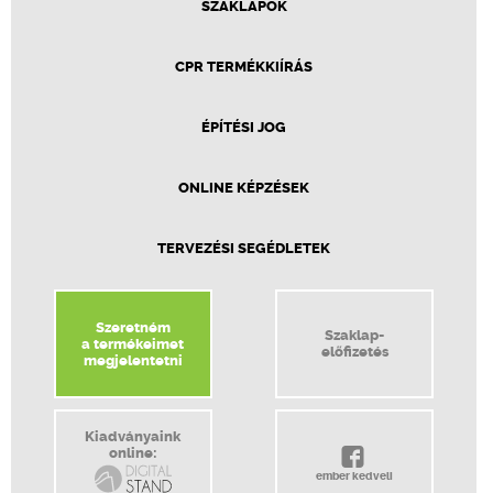
SZAKLAPOK
CPR TERMÉKKIÍRÁS
ÉPÍTÉSI JOG
ONLINE KÉPZÉSEK
TERVEZÉSI SEGÉDLETEK
Szeretném
Szaklap-
a termékeimet
előfizetés
megjelentetni
Kiadványaink
online:
ember kedveli