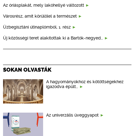
Az óriásplakát, mely lakóhellyé változott
Városrész, amit körülölel a természet
Üzbegisztáni útinaplómból, 1. rész
Új közösségi teret alakítottak ki a Bartók-negyed…
SOKAN OLVASTÁK
A hagyományokhoz és kötöttségekhez
igazodva épült…
Az univerzális üveggyapot