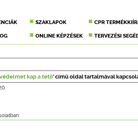
ENCIÁK
SZAKLAPOK
CPR TERMÉKKIÍR
JOG
ONLINE KÉPZÉSEK
TERVEZÉSI SEGÉ
védelmet kap a tető
' című oldal tartalmával kapcsol
ző.
solatban: