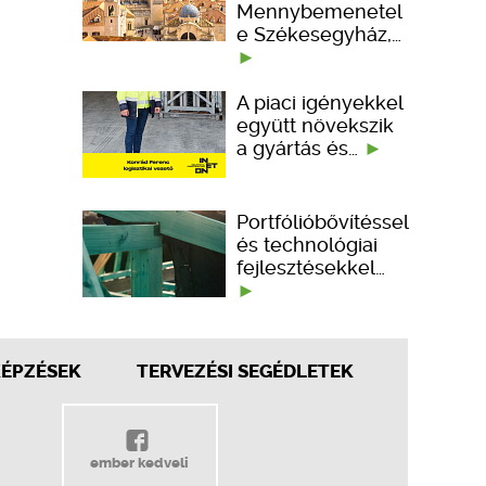
Mennybemenetel
e Székesegyház,…
A piaci igényekkel
együtt növekszik
a gyártás és…
Portfólióbővítéssel
és technológiai
fejlesztésekkel…
KÉPZÉSEK
TERVEZÉSI SEGÉDLETEK
ember kedveli