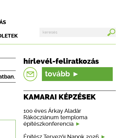
ÁS
DLETEK
hírlevél-feliratkozás
tovább
atban.
KAMARAI KÉPZÉSEK
100 éves Árkay Aladár
Rákócziánum temploma
építészkonferencia
Építész Tervezői Napok 2026