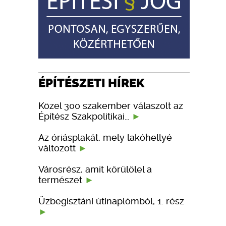
ÉPÍTÉSZETI HÍREK
Közel 300 szakember válaszolt az
Építész Szakpolitikai…
Az óriásplakát, mely lakóhellyé
változott
Városrész, amit körülölel a
természet
Üzbegisztáni útinaplómból, 1. rész