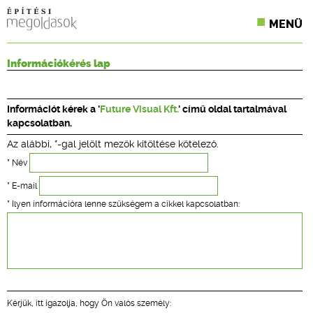
MENÜ
KONFERENCIÁK
Információkérés lap
SZAKLAPOK
Információt kérek a '
Future Visual Kft.
' című oldal tartalmával
CPR TERMÉKKIÍRÁS
kapcsolatban.
Az alábbi, *-gal jelölt mezők kitöltése kötelező.
ÉPÍTÉSI JOG
* Név
ONLINE KÉPZÉSEK
* E-mail
* Ilyen információra lenne szükségem a cikkel kapcsolatban:
TERVEZÉSI SEGÉDLETEK
Kérjük, itt igazolja, hogy Ön valós személy: