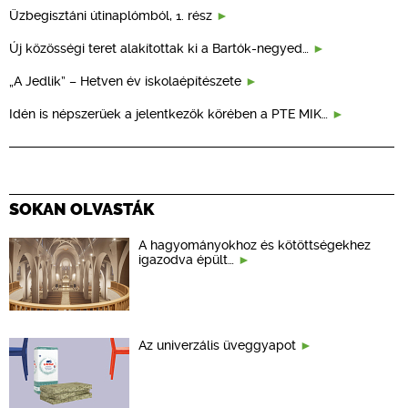
Üzbegisztáni útinaplómból, 1. rész
Új közösségi teret alakítottak ki a Bartók-negyed…
„A Jedlik” – Hetven év iskolaépítészete
Idén is népszerűek a jelentkezők körében a PTE MIK…
SOKAN OLVASTÁK
A hagyományokhoz és kötöttségekhez
igazodva épült…
Az univerzális üveggyapot