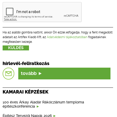
Ha az alábbi gombra kattint, akkor Ön ezzel elfogadja, hogy a fent megadott
adatait az Artifex Kiadó Kft. az
Adatvédelmi tájékoztatóban
foglaltaknak
megfelelően kezelje.
hírlevél-feliratkozás
tovább
KAMARAI KÉPZÉSEK
100 éves Árkay Aladár Rákócziánum temploma
építészkonferencia
Építész Tervezői Napok 2026