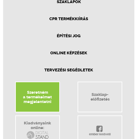
SZAKLAPOK
CPR TERMÉKKIÍRÁS
ÉPÍTÉSI JOG
ONLINE KÉPZÉSEK
TERVEZÉSI SEGÉDLETEK
Szeretném
Szaklap-
a termékeimet
előfizetés
megjelentetni
Kiadványaink
online:
ember kedveli