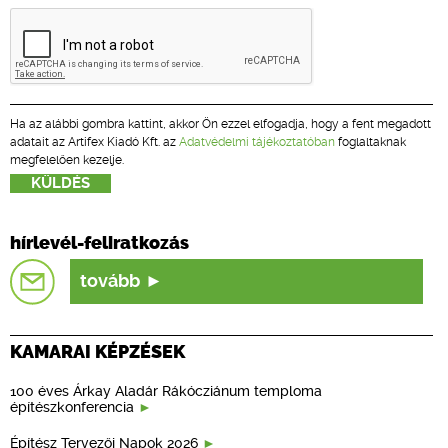
Ha az alábbi gombra kattint, akkor Ön ezzel elfogadja, hogy a fent megadott
adatait az Artifex Kiadó Kft. az
Adatvédelmi tájékoztatóban
foglaltaknak
megfelelően kezelje.
hírlevél-feliratkozás
tovább
KAMARAI KÉPZÉSEK
100 éves Árkay Aladár Rákócziánum temploma
építészkonferencia
Építész Tervezői Napok 2026