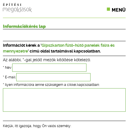
MENÜ
KONFERENCIÁK
Információkérés lap
SZAKLAPOK
Információt kérek a '
Gipszkarton fűtő-hűtő panelek falra és
CPR TERMÉKKIÍRÁS
mennyezetre
' című oldal tartalmával kapcsolatban.
Az alábbi, *-gal jelölt mezők kitöltése kötelező.
ÉPÍTÉSI JOG
* Név
ONLINE KÉPZÉSEK
* E-mail
* Ilyen információra lenne szükségem a cikkel kapcsolatban:
TERVEZÉSI SEGÉDLETEK
Kérjük, itt igazolja, hogy Ön valós személy: