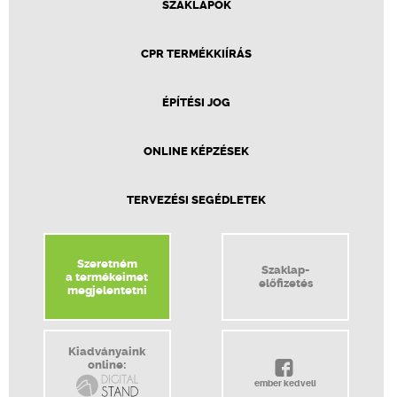
SZAKLAPOK
CPR TERMÉKKIÍRÁS
ÉPÍTÉSI JOG
ONLINE KÉPZÉSEK
TERVEZÉSI SEGÉDLETEK
Szeretném
Szaklap-
a termékeimet
előfizetés
megjelentetni
Kiadványaink
online:
ember kedveli