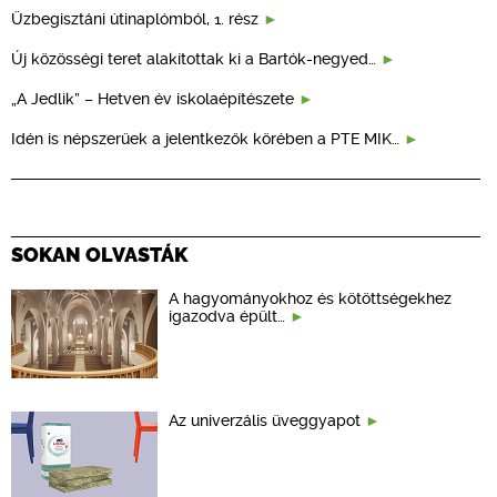
Üzbegisztáni útinaplómból, 1. rész
Új közösségi teret alakítottak ki a Bartók-negyed…
„A Jedlik” – Hetven év iskolaépítészete
Idén is népszerűek a jelentkezők körében a PTE MIK…
SOKAN OLVASTÁK
A hagyományokhoz és kötöttségekhez
igazodva épült…
Az univerzális üveggyapot