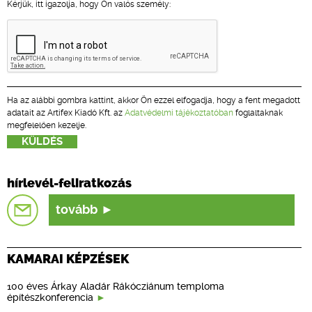
Kérjük, itt igazolja, hogy Ön valós személy:
Ha az alábbi gombra kattint, akkor Ön ezzel elfogadja, hogy a fent megadott
adatait az Artifex Kiadó Kft. az
Adatvédelmi tájékoztatóban
foglaltaknak
megfelelően kezelje.
hírlevél-feliratkozás
tovább
KAMARAI KÉPZÉSEK
100 éves Árkay Aladár Rákócziánum temploma
építészkonferencia