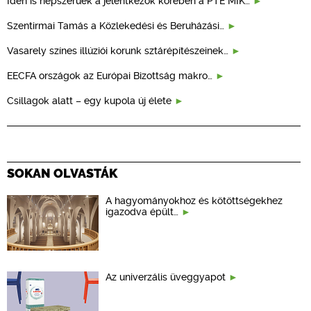
Idén is népszerűek a jelentkezők körében a PTE MIK…
Szentirmai Tamás a Közlekedési és Beruházási…
Vasarely színes illúziói korunk sztárépítészeinek…
EECFA országok az Európai Bizottság makro…
Csillagok alatt – egy kupola új élete
SOKAN OLVASTÁK
A hagyományokhoz és kötöttségekhez
igazodva épült…
Az univerzális üveggyapot