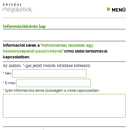
MENÜ
KONFERENCIÁK
Információkérés lap
SZAKLAPOK
Információt kérek a '
Hőhídmentes részletek egy
CPR TERMÉKKIÍRÁS
balatonszepezdi passzívháznál
' című oldal tartalmával
kapcsolatban.
ÉPÍTÉSI JOG
Az alábbi, *-gal jelölt mezők kitöltése kötelező.
ONLINE KÉPZÉSEK
* Név
* E-mail
TERVEZÉSI SEGÉDLETEK
* Ilyen információra lenne szükségem a cikkel kapcsolatban: