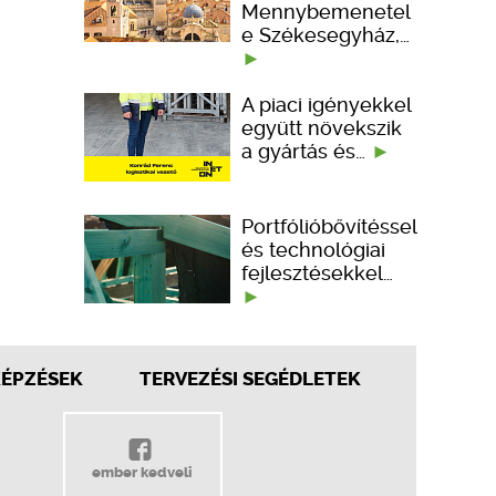
Mennybemenetel
e Székesegyház,…
A piaci igényekkel
együtt növekszik
a gyártás és…
Portfólióbővítéssel
és technológiai
fejlesztésekkel…
KÉPZÉSEK
TERVEZÉSI SEGÉDLETEK
ember kedveli