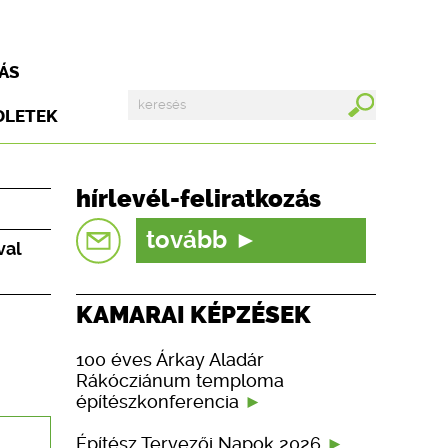
ÁS
DLETEK
hírlevél-feliratkozás
tovább
val
KAMARAI KÉPZÉSEK
100 éves Árkay Aladár
Rákócziánum temploma
építészkonferencia
Építész Tervezői Napok 2026