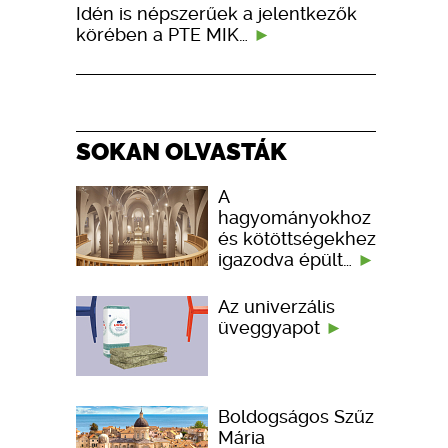
Idén is népszerűek a jelentkezők
körében a PTE MIK…
SOKAN OLVASTÁK
A
hagyományokhoz
és kötöttségekhez
igazodva épült…
Az univerzális
üveggyapot
Boldogságos Szűz
Mária