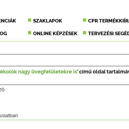
ENCIÁK
SZAKLAPOK
CPR TERMÉKKIÍR
JOG
ONLINE KÉPZÉSEK
TERVEZÉSI SEGÉ
ékolók nagy üvegfelületekre is
' című oldal tartalmá
ző.
solatban: