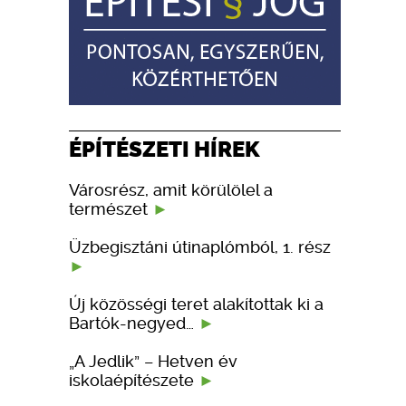
ÉPÍTÉSZETI HÍREK
Városrész, amit körülölel a
természet
Üzbegisztáni útinaplómból, 1. rész
Új közösségi teret alakítottak ki a
Bartók-negyed…
„A Jedlik” – Hetven év
iskolaépítészete