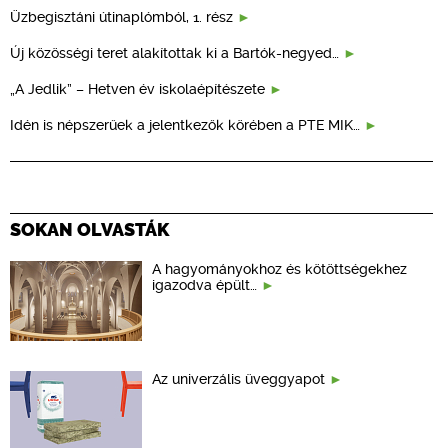
Üzbegisztáni útinaplómból, 1. rész
Új közösségi teret alakítottak ki a Bartók-negyed…
„A Jedlik” – Hetven év iskolaépítészete
Idén is népszerűek a jelentkezők körében a PTE MIK…
SOKAN OLVASTÁK
A hagyományokhoz és kötöttségekhez
igazodva épült…
Az univerzális üveggyapot