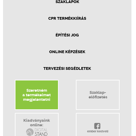
SZAKLAPOK
CPR TERMÉKKIÍRÁS
ÉPÍTÉSI JOG
ONLINE KÉPZÉSEK
TERVEZÉSI SEGÉDLETEK
Szeretném
Szaklap-
a termékeimet
előfizetés
megjelentetni
Kiadványaink
online:
ember kedveli