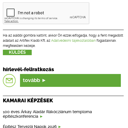
Ha az alábbi gombra kattint, akkor Ön ezzel elfogadja, hogy a fent megadott
adatait az Artifex Kiadó Kft. az
Adatvédelmi tájékoztatóban
foglaltaknak
megfelelően kezelje.
hírlevél-feliratkozás
tovább
KAMARAI KÉPZÉSEK
100 éves Árkay Aladár Rákócziánum temploma
építészkonferencia
Építész Tervezői Napok 2026