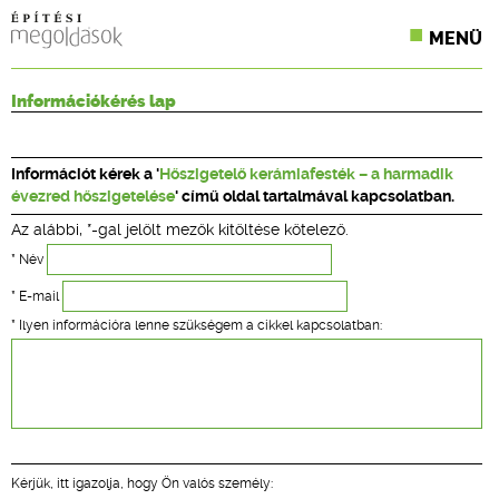
MENÜ
KONFERENCIÁK
Információkérés lap
SZAKLAPOK
Információt kérek a '
Hőszigetelő kerámiafesték – a harmadik
CPR TERMÉKKIÍRÁS
évezred hőszigetelése
' című oldal tartalmával kapcsolatban.
Az alábbi, *-gal jelölt mezők kitöltése kötelező.
ÉPÍTÉSI JOG
* Név
ONLINE KÉPZÉSEK
* E-mail
* Ilyen információra lenne szükségem a cikkel kapcsolatban:
TERVEZÉSI SEGÉDLETEK
Kérjük, itt igazolja, hogy Ön valós személy: