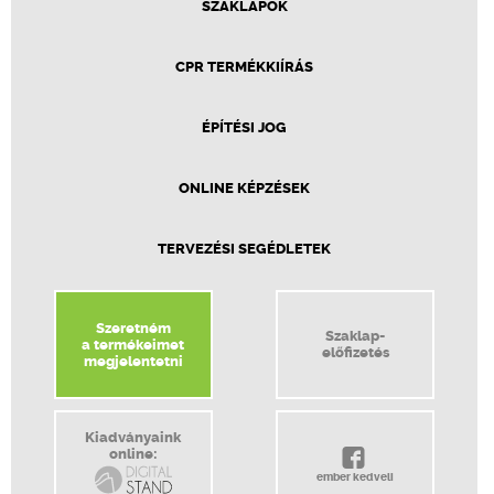
SZAKLAPOK
CPR TERMÉKKIÍRÁS
ÉPÍTÉSI JOG
ONLINE KÉPZÉSEK
TERVEZÉSI SEGÉDLETEK
Szeretném
Szaklap-
a termékeimet
előfizetés
megjelentetni
Kiadványaink
online:
ember kedveli