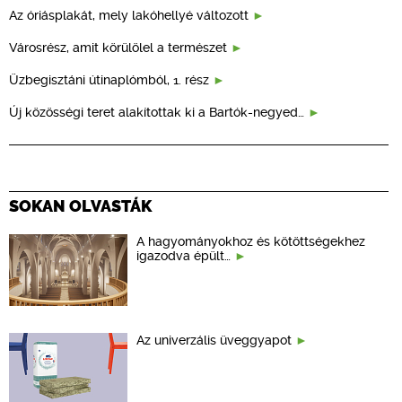
Az óriásplakát, mely lakóhellyé változott
Városrész, amit körülölel a természet
Üzbegisztáni útinaplómból, 1. rész
Új közösségi teret alakítottak ki a Bartók-negyed…
SOKAN OLVASTÁK
A hagyományokhoz és kötöttségekhez
igazodva épült…
Az univerzális üveggyapot