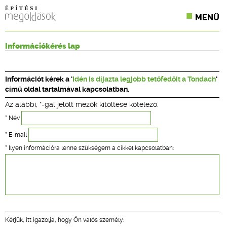
MENÜ
KONFERENCIÁK
Információkérés lap
SZAKLAPOK
Információt kérek a '
Idén is díjazta legjobb tetőfedőit a Tondach
'
CPR TERMÉKKIÍRÁS
című oldal tartalmával kapcsolatban.
Az alábbi, *-gal jelölt mezők kitöltése kötelező.
ÉPÍTÉSI JOG
* Név
ONLINE KÉPZÉSEK
* E-mail
* Ilyen információra lenne szükségem a cikkel kapcsolatban:
TERVEZÉSI SEGÉDLETEK
Kérjük, itt igazolja, hogy Ön valós személy: