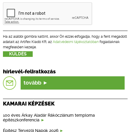
Ha az alábbi gombra kattint, akkor Ön ezzel elfogadja, hogy a fent megadott
adatait az Artifex Kiadó Kft. az
Adatvédelmi tájékoztatóban
foglaltaknak
megfelelően kezelje.
hírlevél-feliratkozás
tovább
KAMARAI KÉPZÉSEK
100 éves Árkay Aladár Rákócziánum temploma
építészkonferencia
Építész Tervezői Napok 2026