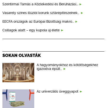
Szentirmai Tamás a Közlekedési és Beruházási…
Vasarely színes illúziói korunk sztárépítészeinek…
EECFA országok az Európai Bizottság makro…
Csillagok alatt – egy kupola új élete
SOKAN OLVASTÁK
A hagyományokhoz és kötöttségekhez
igazodva épült…
Az univerzális üveggyapot