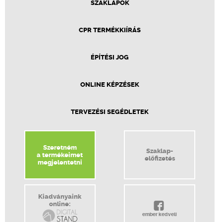
SZAKLAPOK
CPR TERMÉKKIÍRÁS
ÉPÍTÉSI JOG
ONLINE KÉPZÉSEK
TERVEZÉSI SEGÉDLETEK
Szeretném
Szaklap-
a termékeimet
előfizetés
megjelentetni
Kiadványaink
online:
ember kedveli