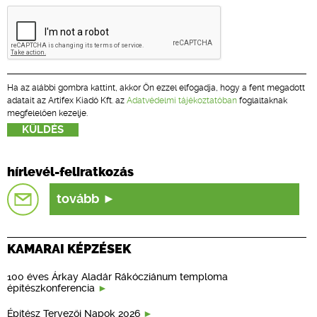
Ha az alábbi gombra kattint, akkor Ön ezzel elfogadja, hogy a fent megadott
adatait az Artifex Kiadó Kft. az
Adatvédelmi tájékoztatóban
foglaltaknak
megfelelően kezelje.
hírlevél-feliratkozás
tovább
KAMARAI KÉPZÉSEK
100 éves Árkay Aladár Rákócziánum temploma
építészkonferencia
Építész Tervezői Napok 2026