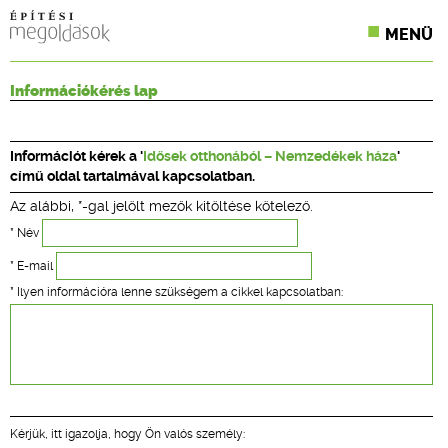
MENÜ
KONFERENCIÁK
Információkérés lap
SZAKLAPOK
Információt kérek a '
Idősek otthonából – Nemzedékek háza
'
CPR TERMÉKKIÍRÁS
című oldal tartalmával kapcsolatban.
Az alábbi, *-gal jelölt mezők kitöltése kötelező.
ÉPÍTÉSI JOG
* Név
ONLINE KÉPZÉSEK
* E-mail
* Ilyen információra lenne szükségem a cikkel kapcsolatban:
TERVEZÉSI SEGÉDLETEK
Kérjük, itt igazolja, hogy Ön valós személy: