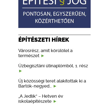
ÉPÍTÉSZETI HÍREK
Városrész, amit körülölel a
természet
Üzbegisztáni útinaplómból, 1. rész
Új közösségi teret alakítottak ki a
Bartók-negyed…
„A Jedlik” – Hetven év
iskolaépítészete