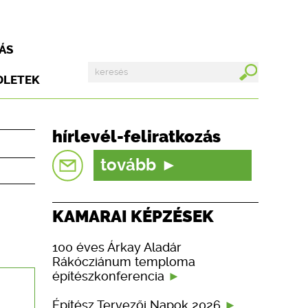
ÁS
DLETEK
hírlevél-feliratkozás
tovább
KAMARAI KÉPZÉSEK
100 éves Árkay Aladár
Rákócziánum temploma
építészkonferencia
Építész Tervezői Napok 2026