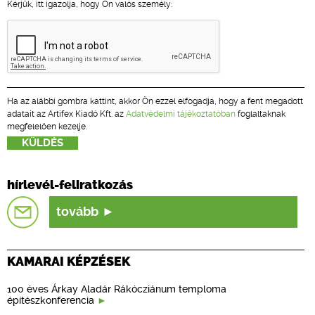
Kérjük, itt igazolja, hogy Ön valós személy:
Ha az alábbi gombra kattint, akkor Ön ezzel elfogadja, hogy a fent megadott
adatait az Artifex Kiadó Kft. az
Adatvédelmi tájékoztatóban
foglaltaknak
megfelelően kezelje.
hírlevél-feliratkozás
tovább
KAMARAI KÉPZÉSEK
100 éves Árkay Aladár Rákócziánum temploma
építészkonferencia