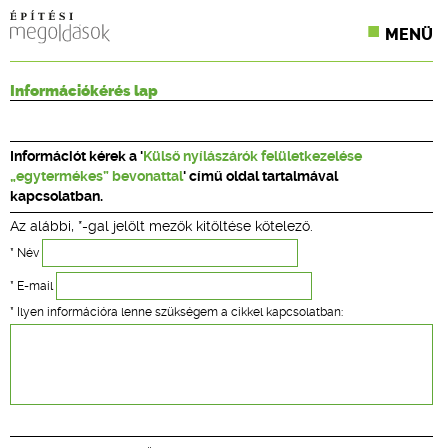
MENÜ
KONFERENCIÁK
Információkérés lap
SZAKLAPOK
Információt kérek a '
Külső nyílászárók felületkezelése
CPR TERMÉKKIÍRÁS
„egytermékes” bevonattal
' című oldal tartalmával
kapcsolatban.
ÉPÍTÉSI JOG
Az alábbi, *-gal jelölt mezők kitöltése kötelező.
ONLINE KÉPZÉSEK
* Név
* E-mail
TERVEZÉSI SEGÉDLETEK
* Ilyen információra lenne szükségem a cikkel kapcsolatban: