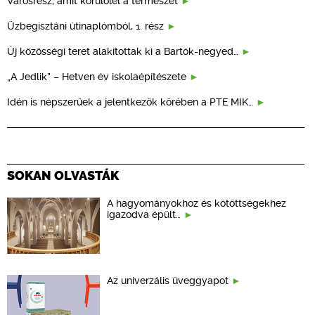
Városrész, amit körülölel a természet
Üzbegisztáni útinaplómból, 1. rész
Új közösségi teret alakítottak ki a Bartók-negyed…
„A Jedlik” – Hetven év iskolaépítészete
Idén is népszerűek a jelentkezők körében a PTE MIK…
SOKAN OLVASTÁK
A hagyományokhoz és kötöttségekhez
igazodva épült…
Az univerzális üveggyapot