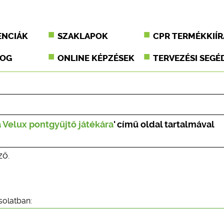
ENCIÁK
SZAKLAPOK
CPR TERMÉKKIÍR
JOG
ONLINE KÉPZÉSEK
TERVEZÉSI SEGÉ
 Velux pontgyűjtő játékára
' című oldal tartalmával
ző.
solatban: