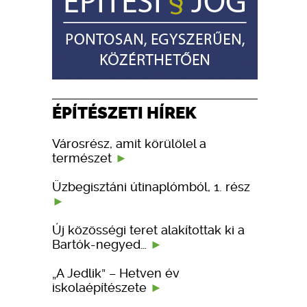
ÉPÍTÉSZETI HÍREK
Városrész, amit körülölel a
természet
Üzbegisztáni útinaplómból, 1. rész
Új közösségi teret alakítottak ki a
Bartók-negyed…
„A Jedlik” – Hetven év
iskolaépítészete