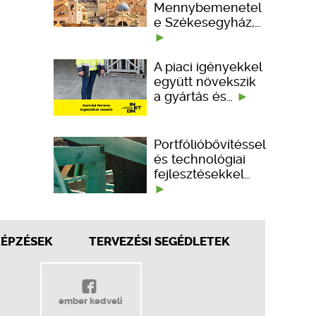
Mennybemenetel
e Székesegyház,…
A piaci igényekkel
együtt növekszik
a gyártás és…
Portfólióbővítéssel
és technológiai
fejlesztésekkel…
KÉPZÉSEK
TERVEZÉSI SEGÉDLETEK
ember kedveli