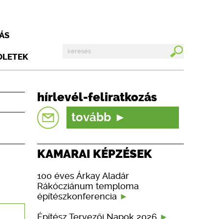
ÁS
DLETEK
hírlevél-feliratkozás
tovább
KAMARAI KÉPZÉSEK
100 éves Árkay Aladár
Rákócziánum temploma
építészkonferencia
Építész Tervezői Napok 2026