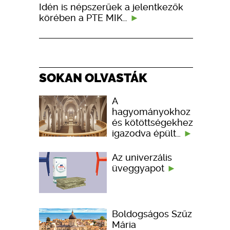
Idén is népszerűek a jelentkezők
körében a PTE MIK…
SOKAN OLVASTÁK
A
hagyományokhoz
és kötöttségekhez
igazodva épült…
Az univerzális
üveggyapot
Boldogságos Szűz
Mária