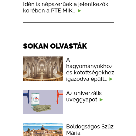
Idén is népszerűek a jelentkezők
körében a PTE MIK…
SOKAN OLVASTÁK
A
hagyományokhoz
és kötöttségekhez
igazodva épült…
Az univerzális
üveggyapot
Boldogságos Szűz
Mária