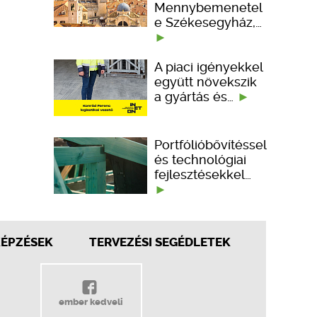
Mennybemenetel
e Székesegyház,…
A piaci igényekkel
együtt növekszik
a gyártás és…
Portfólióbővítéssel
és technológiai
fejlesztésekkel…
KÉPZÉSEK
TERVEZÉSI SEGÉDLETEK
ember kedveli