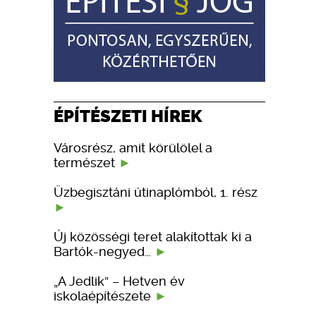
ÉPÍTÉSZETI HÍREK
Városrész, amit körülölel a
természet
Üzbegisztáni útinaplómból, 1. rész
Új közösségi teret alakítottak ki a
Bartók-negyed…
„A Jedlik” – Hetven év
iskolaépítészete