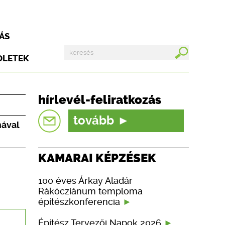
ÁS
DLETEK
hírlevél-feliratkozás
tovább
mával
KAMARAI KÉPZÉSEK
100 éves Árkay Aladár
Rákócziánum temploma
építészkonferencia
Építész Tervezői Napok 2026