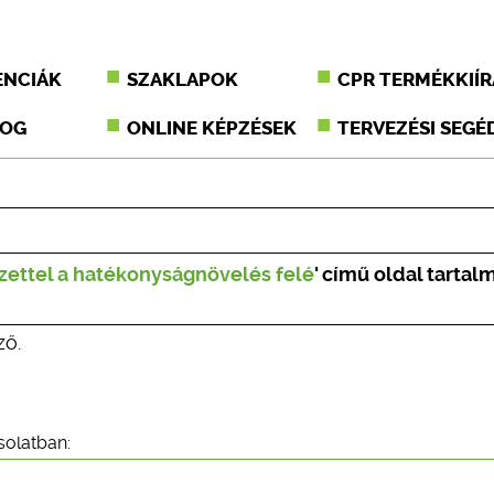
ENCIÁK
SZAKLAPOK
CPR TERMÉKKIÍR
JOG
ONLINE KÉPZÉSEK
TERVEZÉSI SEGÉ
ettel a hatékonyságnövelés felé
' című oldal tartal
ző.
solatban: