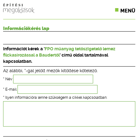
MENÜ
KONFERENCIÁK
Információkérés lap
SZAKLAPOK
Információt kérek a '
FPO műanyag tetőszigetelő lemez
CPR TERMÉKKIÍRÁS
filckasírozással a Baudertől
' című oldal tartalmával
kapcsolatban.
ÉPÍTÉSI JOG
Az alábbi, *-gal jelölt mezők kitöltése kötelező.
ONLINE KÉPZÉSEK
* Név
* E-mail
TERVEZÉSI SEGÉDLETEK
* Ilyen információra lenne szükségem a cikkel kapcsolatban: