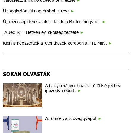
Városrész, amit körülölel a természet
Üzbegisztáni útinaplómból, 1. rész
Új közösségi teret alakítottak ki a Bartók-negyed…
„A Jedlik” – Hetven év iskolaépítészete
Idén is népszerűek a jelentkezők körében a PTE MIK…
SOKAN OLVASTÁK
A hagyományokhoz és kötöttségekhez
igazodva épült…
Az univerzális üveggyapot