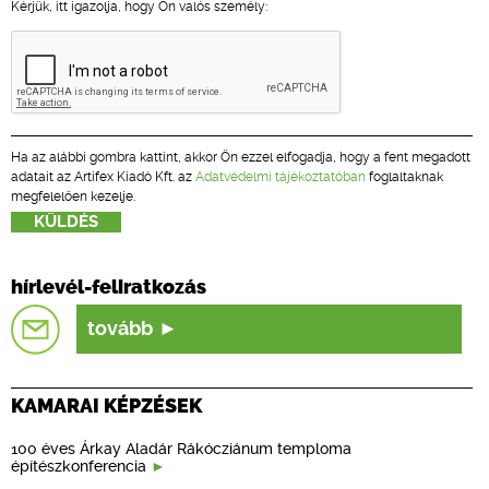
Kérjük, itt igazolja, hogy Ön valós személy:
Ha az alábbi gombra kattint, akkor Ön ezzel elfogadja, hogy a fent megadott
adatait az Artifex Kiadó Kft. az
Adatvédelmi tájékoztatóban
foglaltaknak
megfelelően kezelje.
hírlevél-feliratkozás
tovább
KAMARAI KÉPZÉSEK
100 éves Árkay Aladár Rákócziánum temploma
építészkonferencia