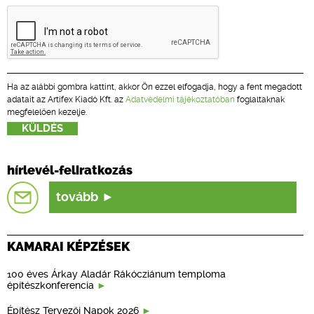
Ha az alábbi gombra kattint, akkor Ön ezzel elfogadja, hogy a fent megadott
adatait az Artifex Kiadó Kft. az
Adatvédelmi tájékoztatóban
foglaltaknak
megfelelően kezelje.
hírlevél-feliratkozás
tovább
KAMARAI KÉPZÉSEK
100 éves Árkay Aladár Rákócziánum temploma
építészkonferencia
Építész Tervezői Napok 2026