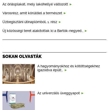
Az óriásplakát, mely lakóhellyé változott
Városrész, amit körülölel a természet
Üzbegisztáni útinaplómból, 1. rész
Új közösségi teret alakítottak ki a Bartók-negyed…
SOKAN OLVASTÁK
A hagyományokhoz és kötöttségekhez
igazodva épült…
Az univerzális üveggyapot