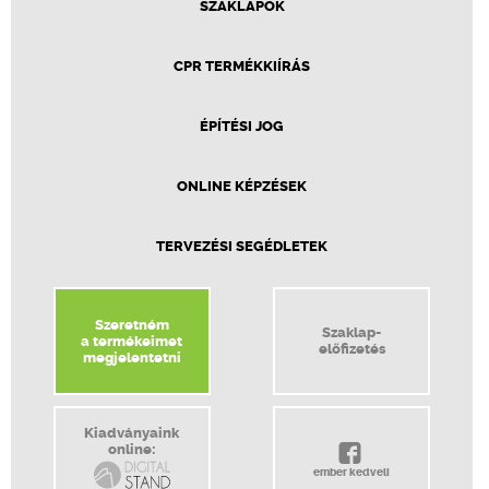
SZAKLAPOK
CPR TERMÉKKIÍRÁS
ÉPÍTÉSI JOG
ONLINE KÉPZÉSEK
TERVEZÉSI SEGÉDLETEK
Szeretném
Szaklap-
a termékeimet
előfizetés
megjelentetni
Kiadványaink
online:
ember kedveli