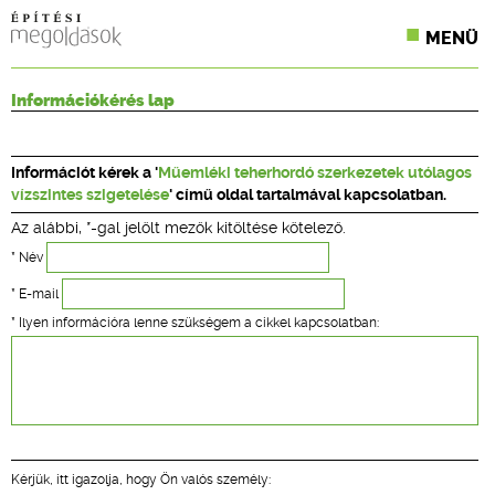
MENÜ
KONFERENCIÁK
Információkérés lap
SZAKLAPOK
Információt kérek a '
Műemléki teherhordó szerkezetek utólagos
CPR TERMÉKKIÍRÁS
vízszintes szigetelése
' című oldal tartalmával kapcsolatban.
Az alábbi, *-gal jelölt mezők kitöltése kötelező.
ÉPÍTÉSI JOG
* Név
ONLINE KÉPZÉSEK
* E-mail
* Ilyen információra lenne szükségem a cikkel kapcsolatban:
TERVEZÉSI SEGÉDLETEK
Kérjük, itt igazolja, hogy Ön valós személy: