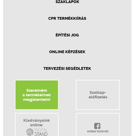
SZAKLAPOK
CPR TERMÉKKIÍRÁS
ÉPÍTÉSI JOG
ONLINE KÉPZÉSEK
TERVEZÉSI SEGÉDLETEK
Szeretném
Szaklap-
a termékeimet
előfizetés
megjelentetni
Kiadványaink
online:
ember kedveli