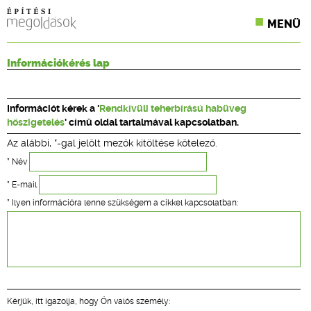
MENÜ
KONFERENCIÁK
Információkérés lap
SZAKLAPOK
Információt kérek a '
Rendkívüli teherbírású habüveg
CPR TERMÉKKIÍRÁS
hőszigetelés
' című oldal tartalmával kapcsolatban.
Az alábbi, *-gal jelölt mezők kitöltése kötelező.
ÉPÍTÉSI JOG
* Név
ONLINE KÉPZÉSEK
* E-mail
* Ilyen információra lenne szükségem a cikkel kapcsolatban:
TERVEZÉSI SEGÉDLETEK
Kérjük, itt igazolja, hogy Ön valós személy: