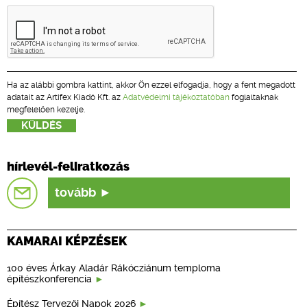
Ha az alábbi gombra kattint, akkor Ön ezzel elfogadja, hogy a fent megadott
adatait az Artifex Kiadó Kft. az
Adatvédelmi tájékoztatóban
foglaltaknak
megfelelően kezelje.
hírlevél-feliratkozás
tovább
KAMARAI KÉPZÉSEK
100 éves Árkay Aladár Rákócziánum temploma
építészkonferencia
Építész Tervezői Napok 2026