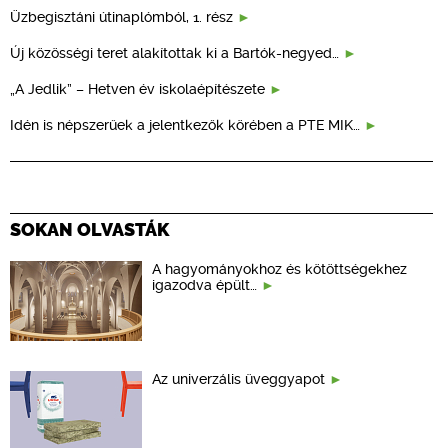
Üzbegisztáni útinaplómból, 1. rész
Új közösségi teret alakítottak ki a Bartók-negyed…
„A Jedlik” – Hetven év iskolaépítészete
Idén is népszerűek a jelentkezők körében a PTE MIK…
SOKAN OLVASTÁK
A hagyományokhoz és kötöttségekhez
igazodva épült…
Az univerzális üveggyapot