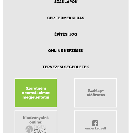
SZAKLAPOK
CPR TERMÉKKIÍRÁS
ÉPÍTÉSI JOG
ONLINE KÉPZÉSEK
TERVEZÉSI SEGÉDLETEK
Szeretném
Szaklap-
a termékeimet
előfizetés
megjelentetni
Kiadványaink
online:
ember kedveli