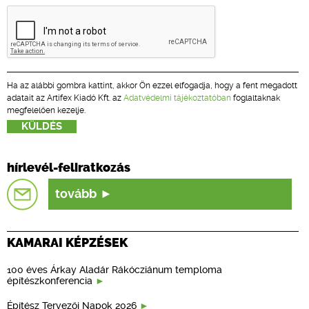
Ha az alábbi gombra kattint, akkor Ön ezzel elfogadja, hogy a fent megadott
adatait az Artifex Kiadó Kft. az
Adatvédelmi tájékoztatóban
foglaltaknak
megfelelően kezelje.
hírlevél-feliratkozás
tovább
KAMARAI KÉPZÉSEK
100 éves Árkay Aladár Rákócziánum temploma
építészkonferencia
Építész Tervezői Napok 2026