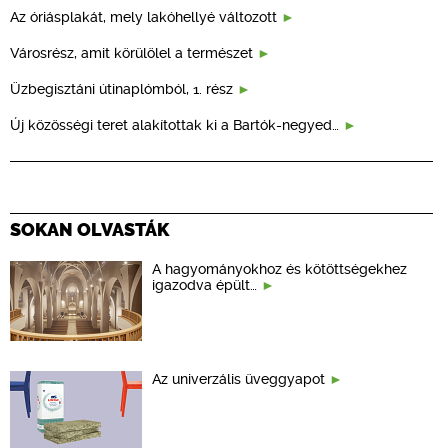
Az óriásplakát, mely lakóhellyé változott
Városrész, amit körülölel a természet
Üzbegisztáni útinaplómból, 1. rész
Új közösségi teret alakítottak ki a Bartók-negyed…
SOKAN OLVASTÁK
A hagyományokhoz és kötöttségekhez
igazodva épült…
Az univerzális üveggyapot