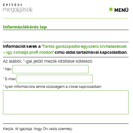
MENÜ
KONFERENCIÁK
Információkérés lap
SZAKLAPOK
Információt kérek a '
Tartós garázspadló egyszerű kivitelezéssel
CPR TERMÉKKIÍRÁS
– így csinálja profi módon
' című oldal tartalmával kapcsolatban.
Az alábbi, *-gal jelölt mezők kitöltése kötelező.
ÉPÍTÉSI JOG
* Név
ONLINE KÉPZÉSEK
* E-mail
* Ilyen információra lenne szükségem a cikkel kapcsolatban:
TERVEZÉSI SEGÉDLETEK
Kérjük, itt igazolja, hogy Ön valós személy: