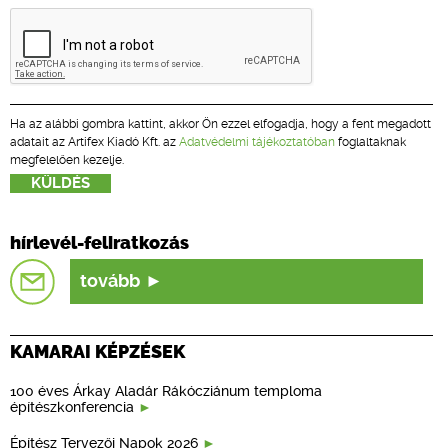
Ha az alábbi gombra kattint, akkor Ön ezzel elfogadja, hogy a fent megadott
adatait az Artifex Kiadó Kft. az
Adatvédelmi tájékoztatóban
foglaltaknak
megfelelően kezelje.
hírlevél-feliratkozás
tovább
KAMARAI KÉPZÉSEK
100 éves Árkay Aladár Rákócziánum temploma
építészkonferencia
Építész Tervezői Napok 2026