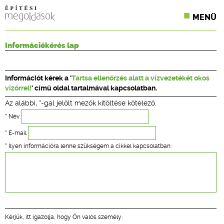
MENÜ
KONFERENCIÁK
Információkérés lap
SZAKLAPOK
Információt kérek a '
Tartsa ellenőrzés alatt a vízvezetékét okos
CPR TERMÉKKIÍRÁS
vízőrrel!
' című oldal tartalmával kapcsolatban.
Az alábbi, *-gal jelölt mezők kitöltése kötelező.
ÉPÍTÉSI JOG
* Név
ONLINE KÉPZÉSEK
* E-mail
* Ilyen információra lenne szükségem a cikkel kapcsolatban:
TERVEZÉSI SEGÉDLETEK
Kérjük, itt igazolja, hogy Ön valós személy: