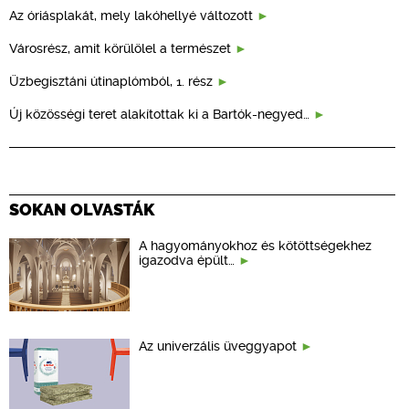
Az óriásplakát, mely lakóhellyé változott
Városrész, amit körülölel a természet
Üzbegisztáni útinaplómból, 1. rész
Új közösségi teret alakítottak ki a Bartók-negyed…
SOKAN OLVASTÁK
A hagyományokhoz és kötöttségekhez
igazodva épült…
Az univerzális üveggyapot