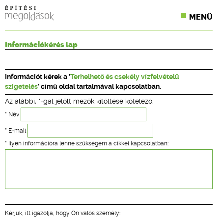
MENÜ
KONFERENCIÁK
Információkérés lap
SZAKLAPOK
Információt kérek a '
Terhelhető és csekély vízfelvételű
CPR TERMÉKKIÍRÁS
szigetelés
' című oldal tartalmával kapcsolatban.
Az alábbi, *-gal jelölt mezők kitöltése kötelező.
ÉPÍTÉSI JOG
* Név
ONLINE KÉPZÉSEK
* E-mail
* Ilyen információra lenne szükségem a cikkel kapcsolatban:
TERVEZÉSI SEGÉDLETEK
Kérjük, itt igazolja, hogy Ön valós személy: