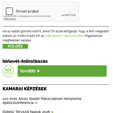
Ha az alábbi gombra kattint, akkor Ön ezzel elfogadja, hogy a fent megadott
adatait az Artifex Kiadó Kft. az
Adatvédelmi tájékoztatóban
foglaltaknak
megfelelően kezelje.
hírlevél-feliratkozás
tovább
KAMARAI KÉPZÉSEK
100 éves Árkay Aladár Rákócziánum temploma
építészkonferencia
Építész Tervezői Napok 2026