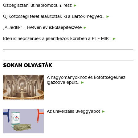
Üzbegisztáni útinaplómból, 1. rész
Új közösségi teret alakítottak ki a Bartók-negyed…
„A Jedlik” – Hetven év iskolaépítészete
Idén is népszerűek a jelentkezők körében a PTE MIK…
SOKAN OLVASTÁK
A hagyományokhoz és kötöttségekhez
igazodva épült…
Az univerzális üveggyapot