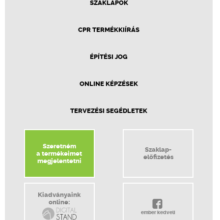
SZAKLAPOK
CPR TERMÉKKIÍRÁS
ÉPÍTÉSI JOG
ONLINE KÉPZÉSEK
TERVEZÉSI SEGÉDLETEK
Szeretném
Szaklap-
a termékeimet
előfizetés
megjelentetni
Kiadványaink
online:
ember kedveli