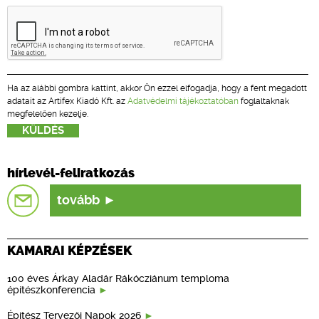
Ha az alábbi gombra kattint, akkor Ön ezzel elfogadja, hogy a fent megadott
adatait az Artifex Kiadó Kft. az
Adatvédelmi tájékoztatóban
foglaltaknak
megfelelően kezelje.
hírlevél-feliratkozás
tovább
KAMARAI KÉPZÉSEK
100 éves Árkay Aladár Rákócziánum temploma
építészkonferencia
Építész Tervezői Napok 2026