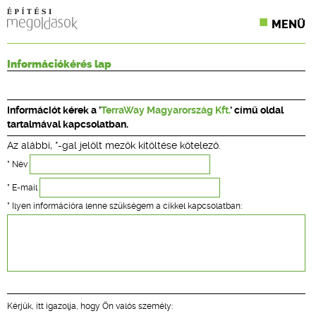
MENÜ
KONFERENCIÁK
Információkérés lap
SZAKLAPOK
Információt kérek a '
TerraWay Magyarország Kft.
' című oldal
CPR TERMÉKKIÍRÁS
tartalmával kapcsolatban.
Az alábbi, *-gal jelölt mezők kitöltése kötelező.
ÉPÍTÉSI JOG
* Név
ONLINE KÉPZÉSEK
* E-mail
* Ilyen információra lenne szükségem a cikkel kapcsolatban:
TERVEZÉSI SEGÉDLETEK
Kérjük, itt igazolja, hogy Ön valós személy: