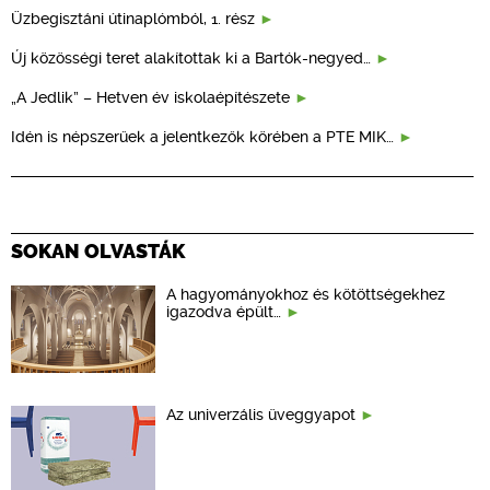
Üzbegisztáni útinaplómból, 1. rész
Új közösségi teret alakítottak ki a Bartók-negyed…
„A Jedlik” – Hetven év iskolaépítészete
Idén is népszerűek a jelentkezők körében a PTE MIK…
SOKAN OLVASTÁK
A hagyományokhoz és kötöttségekhez
igazodva épült…
Az univerzális üveggyapot