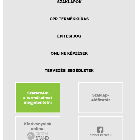
SZAKLAPOK
CPR TERMÉKKIÍRÁS
ÉPÍTÉSI JOG
ONLINE KÉPZÉSEK
TERVEZÉSI SEGÉDLETEK
Szeretném
Szaklap-
a termékeimet
előfizetés
megjelentetni
Kiadványaink
online:
ember kedveli