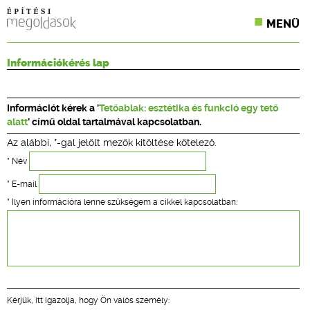
MENÜ
KONFERENCIÁK
Információkérés lap
SZAKLAPOK
Információt kérek a '
Tetőablak: esztétika és funkció egy tető
CPR TERMÉKKIÍRÁS
alatt
' című oldal tartalmával kapcsolatban.
Az alábbi, *-gal jelölt mezők kitöltése kötelező.
ÉPÍTÉSI JOG
* Név
ONLINE KÉPZÉSEK
* E-mail
* Ilyen információra lenne szükségem a cikkel kapcsolatban:
TERVEZÉSI SEGÉDLETEK
Kérjük, itt igazolja, hogy Ön valós személy: