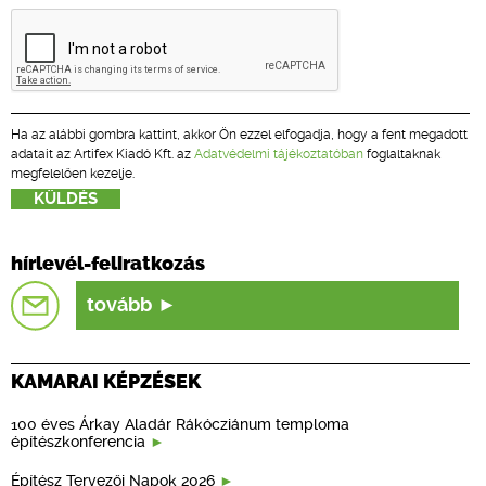
Ha az alábbi gombra kattint, akkor Ön ezzel elfogadja, hogy a fent megadott
adatait az Artifex Kiadó Kft. az
Adatvédelmi tájékoztatóban
foglaltaknak
megfelelően kezelje.
hírlevél-feliratkozás
tovább
KAMARAI KÉPZÉSEK
100 éves Árkay Aladár Rákócziánum temploma
építészkonferencia
Építész Tervezői Napok 2026