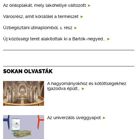
Az óriásplakát, mely lakóhellyé változott
Városrész, amit körülölel a természet
Üzbegisztáni útinaplómból, 1. rész
Új közösségi teret alakítottak ki a Bartók-negyed…
SOKAN OLVASTÁK
A hagyományokhoz és kötöttségekhez
igazodva épült…
Az univerzális üveggyapot