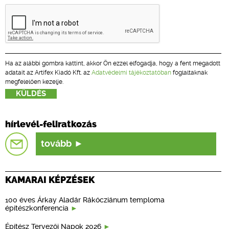
Ha az alábbi gombra kattint, akkor Ön ezzel elfogadja, hogy a fent megadott
adatait az Artifex Kiadó Kft. az
Adatvédelmi tájékoztatóban
foglaltaknak
megfelelően kezelje.
hírlevél-feliratkozás
tovább
KAMARAI KÉPZÉSEK
100 éves Árkay Aladár Rákócziánum temploma
építészkonferencia
Építész Tervezői Napok 2026