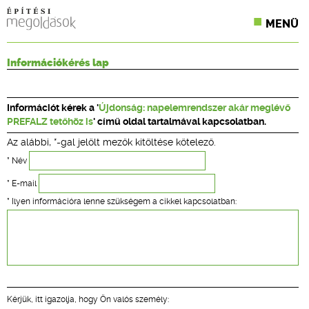
MENÜ
KONFERENCIÁK
Információkérés lap
SZAKLAPOK
Információt kérek a '
Újdonság: napelemrendszer akár meglévő
CPR TERMÉKKIÍRÁS
PREFALZ tetőhöz is
' című oldal tartalmával kapcsolatban.
Az alábbi, *-gal jelölt mezők kitöltése kötelező.
ÉPÍTÉSI JOG
* Név
ONLINE KÉPZÉSEK
* E-mail
* Ilyen információra lenne szükségem a cikkel kapcsolatban:
TERVEZÉSI SEGÉDLETEK
Kérjük, itt igazolja, hogy Ön valós személy: