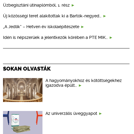
Üzbegisztáni útinaplómból, 1. rész
Új közösségi teret alakítottak ki a Bartók-negyed…
„A Jedlik” – Hetven év iskolaépítészete
Idén is népszerűek a jelentkezők körében a PTE MIK…
SOKAN OLVASTÁK
A hagyományokhoz és kötöttségekhez
igazodva épült…
Az univerzális üveggyapot