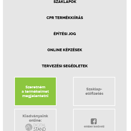
SZAKLAPOK
CPR TERMÉKKIÍRÁS
ÉPÍTÉSI JOG
ONLINE KÉPZÉSEK
TERVEZÉSI SEGÉDLETEK
Szeretném
Szaklap-
a termékeimet
előfizetés
megjelentetni
Kiadványaink
online:
ember kedveli