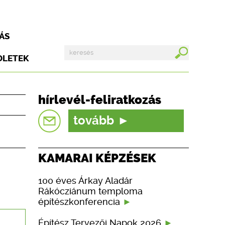
ÁS
DLETEK
hírlevél-feliratkozás
tovább
KAMARAI KÉPZÉSEK
100 éves Árkay Aladár
Rákócziánum temploma
építészkonferencia
Építész Tervezői Napok 2026