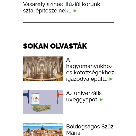
Vasarely színes illúziói korunk
sztárépítészeinek…
SOKAN OLVASTÁK
A
hagyományokhoz
és kötöttségekhez
igazodva épült…
Az univerzális
üveggyapot
Boldogságos Szűz
Mária