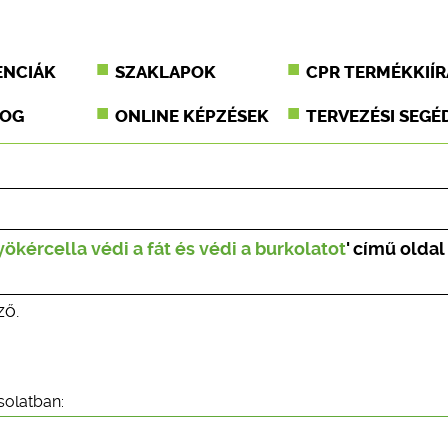
ENCIÁK
SZAKLAPOK
CPR TERMÉKKIÍR
JOG
ONLINE KÉPZÉSEK
TERVEZÉSI SEGÉ
yökércella védi a fát és védi a burkolatot
' című oldal
ző.
solatban: