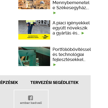
Mennybemenetel
e Székesegyház,…
A piaci igényekkel
együtt növekszik
a gyártás és…
Portfólióbővítéssel
és technológiai
fejlesztésekkel…
KÉPZÉSEK
TERVEZÉSI SEGÉDLETEK
ember kedveli