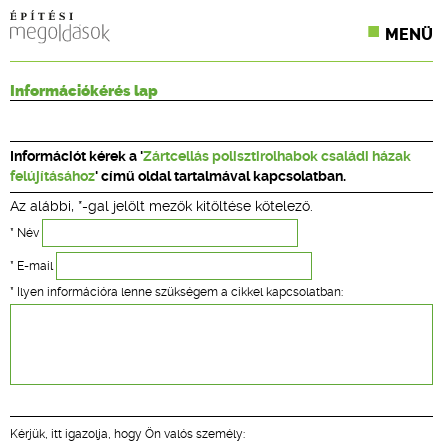
MENÜ
KONFERENCIÁK
Információkérés lap
SZAKLAPOK
Információt kérek a '
Zártcellás polisztirolhabok családi házak
CPR TERMÉKKIÍRÁS
felújításához
' című oldal tartalmával kapcsolatban.
Az alábbi, *-gal jelölt mezők kitöltése kötelező.
ÉPÍTÉSI JOG
* Név
ONLINE KÉPZÉSEK
* E-mail
* Ilyen információra lenne szükségem a cikkel kapcsolatban:
TERVEZÉSI SEGÉDLETEK
Kérjük, itt igazolja, hogy Ön valós személy: