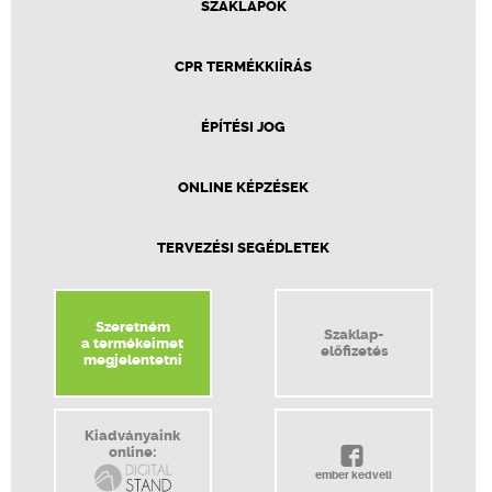
SZAKLAPOK
CPR TERMÉKKIÍRÁS
ÉPÍTÉSI JOG
ONLINE KÉPZÉSEK
TERVEZÉSI SEGÉDLETEK
Szeretném
Szaklap-
a termékeimet
előfizetés
megjelentetni
Kiadványaink
online:
ember kedveli