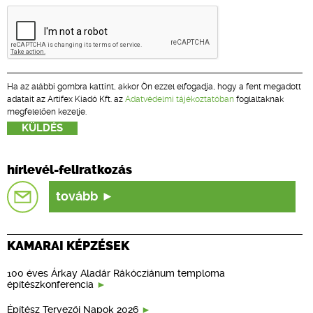
Ha az alábbi gombra kattint, akkor Ön ezzel elfogadja, hogy a fent megadott
adatait az Artifex Kiadó Kft. az
Adatvédelmi tájékoztatóban
foglaltaknak
megfelelően kezelje.
hírlevél-feliratkozás
tovább
KAMARAI KÉPZÉSEK
100 éves Árkay Aladár Rákócziánum temploma
építészkonferencia
Építész Tervezői Napok 2026