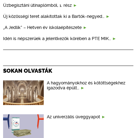
Üzbegisztáni útinaplómból, 1. rész
Új közösségi teret alakítottak ki a Bartók-negyed…
„A Jedlik” – Hetven év iskolaépítészete
Idén is népszerűek a jelentkezők körében a PTE MIK…
SOKAN OLVASTÁK
A hagyományokhoz és kötöttségekhez
igazodva épült…
Az univerzális üveggyapot